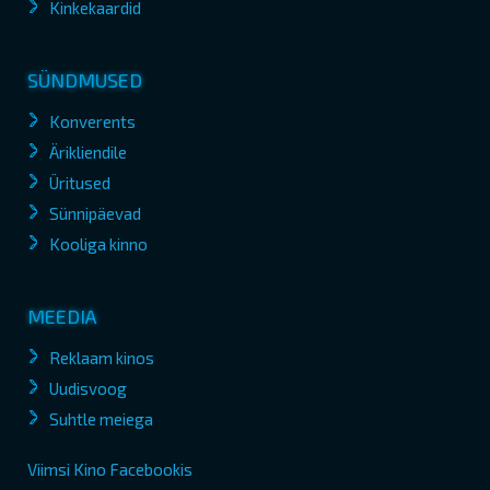
Kinkekaardid
SÜNDMUSED
Konverents
Ärikliendile
Üritused
Sünnipäevad
Kooliga kinno
MEEDIA
Reklaam kinos
Uudisvoog
Suhtle meiega
Viimsi Kino Facebookis