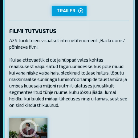
TRAILER
FILMI TUTVUSTUS
A24 toob teieni viraalsel internetifenomenil „Backrooms“
põhineva filmi.
Kui sa ettevaatlik ei ole ja hüppad vales kohtas
reaalsusest välja, satud tagaruumidesse, kus pole muud
kui vana niiske vaiba hais, pleekinud kollase hullus, lõputu
maksimaalse suminaga luminofoorlampide taustamüra ja
umbes kuuesaja miljoni ruutmiili ulatuses juhuslikult
segmenteeritud tühje ruume, kuhu lõksu jääda. Jumal
hoidku, kui kuuled midagi läheduses ringi uitamas, sest see
on sind kindlasti kuulnud.