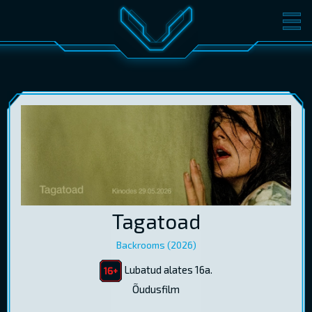
FILMID
PILETID
KINOST
SÜNDMUSED
KONVERENTS
V-KLUBI
KINKEKAARDID
LOGI SISSE
Tagatoad
EST
RUS
ENG
Backrooms (2026)
Lubatud alates 16a.
Õudusfilm