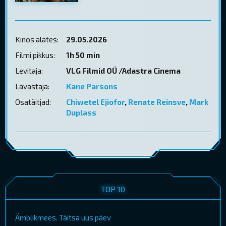
Kinos alates:
29.05.2026
Filmi pikkus:
1h 50 min
Levitaja:
VLG Filmid OÜ /Adastra Cinema
Lavastaja:
Kane Parsons
Osatäitjad:
Chiwetel Ejiofor
,
Renate Reinsve
,
Mark
Duplass
TOP 10
Ämblikmees. Täitsa uus päev