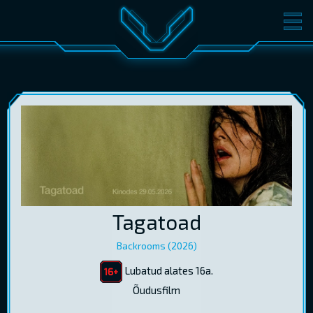
FILMID
PILETID
KINOST
SÜNDMUSED
KONVERENTS
V-KLUBI
KINKEKAARDID
LOGI SISSE
Tagatoad
EST
RUS
ENG
Backrooms (2026)
Lubatud alates 16a.
Õudusfilm