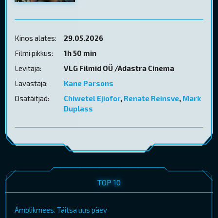
Kinos alates:
29.05.2026
Filmi pikkus:
1h 50 min
Levitaja:
VLG Filmid OÜ /Adastra Cinema
Lavastaja:
Kane Parsons
Osatäitjad:
Chiwetel Ejiofor
,
Renate Reinsve
,
Mark
Duplass
TOP 10
Ämblikmees. Täitsa uus päev