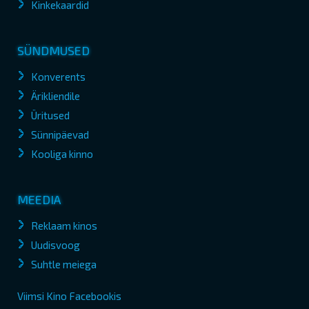
Kinkekaardid
SÜNDMUSED
Konverents
Ärikliendile
Üritused
Sünnipäevad
Kooliga kinno
MEEDIA
Reklaam kinos
Uudisvoog
Suhtle meiega
Viimsi Kino Facebookis