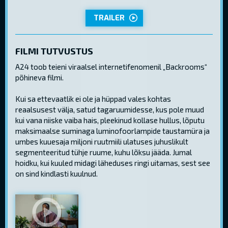
TRAILER
FILMI TUTVUSTUS
A24 toob teieni viraalsel internetifenomenil „Backrooms“
põhineva filmi.
Kui sa ettevaatlik ei ole ja hüppad vales kohtas
reaalsusest välja, satud tagaruumidesse, kus pole muud
kui vana niiske vaiba hais, pleekinud kollase hullus, lõputu
maksimaalse suminaga luminofoorlampide taustamüra ja
umbes kuuesaja miljoni ruutmiili ulatuses juhuslikult
segmenteeritud tühje ruume, kuhu lõksu jääda. Jumal
hoidku, kui kuuled midagi läheduses ringi uitamas, sest see
on sind kindlasti kuulnud.