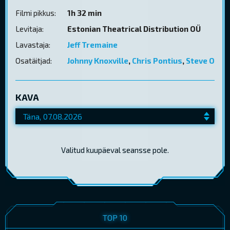
Filmi pikkus:
1h 32 min
Levitaja:
Estonian Theatrical Distribution OÜ
Lavastaja:
Jeff Tremaine
Osatäitjad:
Johnny Knoxville
,
Chris Pontius
,
Steve O
KAVA
Valitud kuupäeval seansse pole.
TOP 10