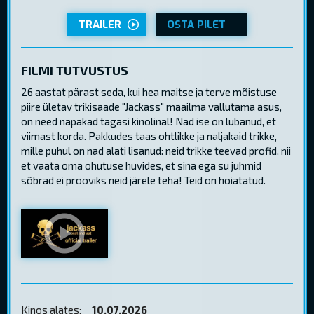
TRAILER
OSTA PILET
FILMI TUTVUSTUS
26 aastat pärast seda, kui hea maitse ja terve mõistuse
piire ületav trikisaade "Jackass" maailma vallutama asus,
on need napakad tagasi kinolinal! Nad ise on lubanud, et
viimast korda. Pakkudes taas ohtlikke ja naljakaid trikke,
mille puhul on nad alati lisanud: neid trikke teevad profid, nii
et vaata oma ohutuse huvides, et sina ega su juhmid
sõbrad ei prooviks neid järele teha! Teid on hoiatatud.
Kinos alates:
10.07.2026