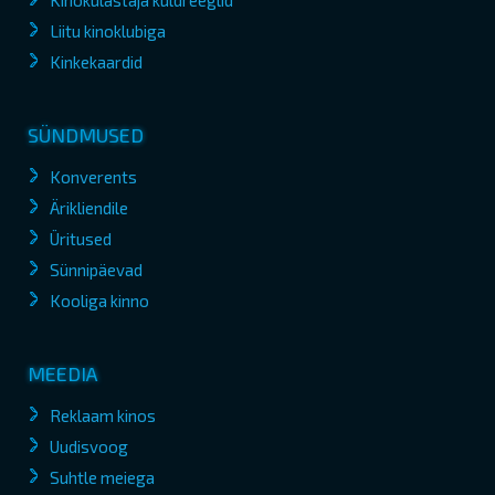
Kinokülastaja kuldreeglid
Liitu kinoklubiga
Kinkekaardid
SÜNDMUSED
Konverents
Ärikliendile
Üritused
Sünnipäevad
Kooliga kinno
MEEDIA
Reklaam kinos
Uudisvoog
Suhtle meiega