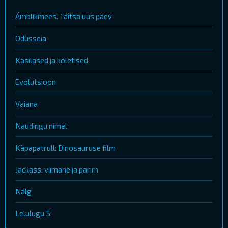
Ämblikmees. Täitsa uus päev
Odüsseia
Käsilased ja koletised
Evolutsioon
Vaiana
Naudingu nimel
Käpapatrull: Dinosauruse film
Jackass: viimane ja parim
Nälg
Lelulugu 5