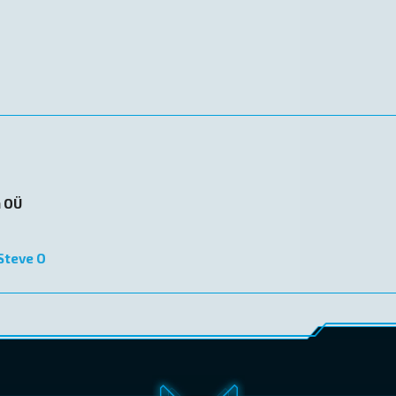
n OÜ
Steve O