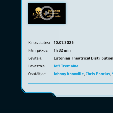
Kinos alates:
10.07.2026
Filmi pikkus:
1h 32 min
Levitaja:
Estonian Theatrical Distributio
Lavastaja:
Jeff Tremaine
Osatäitjad:
Johnny Knoxville
,
Chris Pontius
,