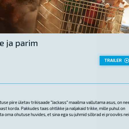
e ja parim
TRAILER
tuse piire ületav trikisaade "Jackass" maailma vallutama asus, on ne
ast korda. Pakkudes taas ohtlikke ja naljakaid trikke, mille puhul on
vaata oma ohutuse huvides, et sina ega su juhmid sõbrad ei prooviks ne