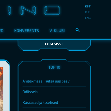
EST
RUS
ENG
ED
KONVERENTS
V-KLUBI
LOGI SISSE
TOP 10
Ämblikmees. Täitsa uus päev
Odüsseia
Käsilased ja koletised