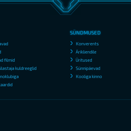
SÜNDMUSED
avad
Konverents
d
Ärikliendile
d filmid
Üritused
lastaja kuldreeglid
Sünnipäevad
kinoklubiga
Kooliga kinno
kaardid