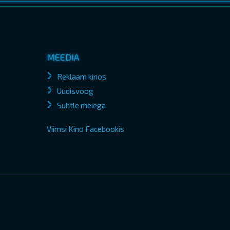
MEEDIA
Reklaam kinos
Uudisvoog
Suhtle meiega
Viimsi Kino Facebookis