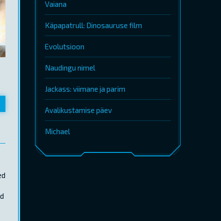
Vaiana
Käpapatrull: Dinosauruse film
Evolutsioon
Naudingu nimel
Jackass: viimane ja parim
Avalikustamise päev
Michael
ed
id