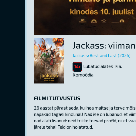
Jackass: viiman
Jackass: Best and Last (2026)
Lubatud alates 14a.
Komöödia
FILMI TUTVUSTUS
26 aastat pärast seda, kui hea maitse ja terve mõis
napakad tagasi kinolinal! Nad ise on lubanud, et viim
nad alati lisanud: neid trikke teevad profid, nii et 
järele teha! Teid on hoiatatud.