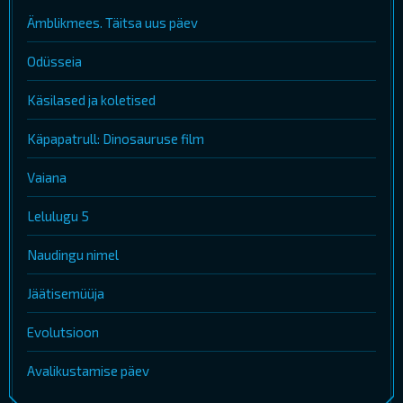
Ämblikmees. Täitsa uus päev
Odüsseia
Käsilased ja koletised
Käpapatrull: Dinosauruse film
Vaiana
Lelulugu 5
Naudingu nimel
Jäätisemüüja
Evolutsioon
Avalikustamise päev