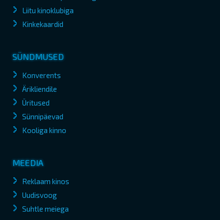
Liitu kinoklubiga
Kinkekaardid
SÜNDMUSED
Konverents
Ärikliendile
Üritused
Sünnipäevad
Kooliga kinno
MEEDIA
Reklaam kinos
Uudisvoog
Suhtle meiega