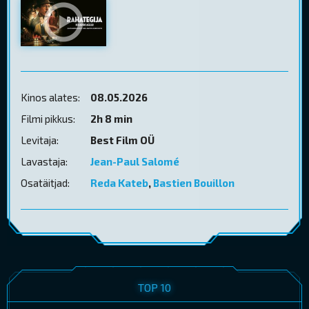
Kinos alates:
08.05.2026
Filmi pikkus:
2h 8 min
Levitaja:
Best Film OÜ
Lavastaja:
Jean-Paul Salomé
Osatäitjad:
Reda Kateb
,
Bastien Bouillon
TOP 10