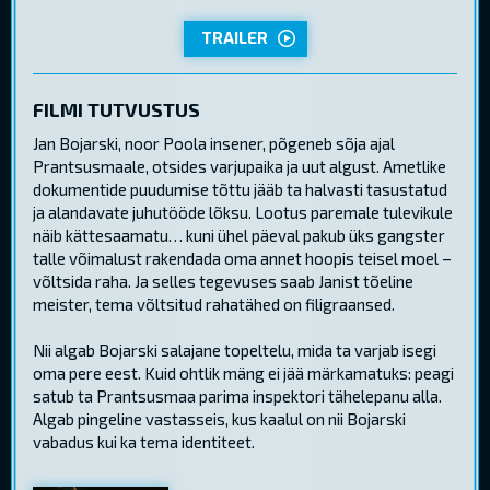
TRAILER
FILMI TUTVUSTUS
Jan Bojarski, noor Poola insener, põgeneb sõja ajal
Prantsusmaale, otsides varjupaika ja uut algust. Ametlike
dokumentide puudumise tõttu jääb ta halvasti tasustatud
ja alandavate juhutööde lõksu. Lootus paremale tulevikule
näib kättesaamatu… kuni ühel päeval pakub üks gangster
talle võimalust rakendada oma annet hoopis teisel moel –
võltsida raha. Ja selles tegevuses saab Janist tõeline
meister, tema võltsitud rahatähed on filigraansed.
Nii algab Bojarski salajane topeltelu, mida ta varjab isegi
oma pere eest. Kuid ohtlik mäng ei jää märkamatuks: peagi
satub ta Prantsusmaa parima inspektori tähelepanu alla.
Algab pingeline vastasseis, kus kaalul on nii Bojarski
vabadus kui ka tema identiteet.