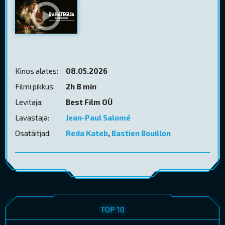
Kinos alates:
08.05.2026
Filmi pikkus:
2h 8 min
Levitaja:
Best Film OÜ
Lavastaja:
Jean-Paul Salomé
Osatäitjad:
Reda Kateb
,
Bastien Bouillon
TOP 10