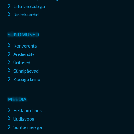
Liitu kinoklubiga
Kinkekaardid
SÜNDMUSED
Konverents
Ärikliendile
Üritused
Sünnipäevad
Kooliga kinno
MEEDIA
Reklaam kinos
Uudisvoog
Suhtle meiega