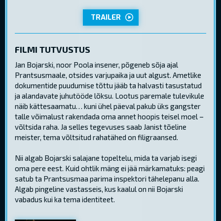
TRAILER
FILMI TUTVUSTUS
Jan Bojarski, noor Poola insener, põgeneb sõja ajal
Prantsusmaale, otsides varjupaika ja uut algust. Ametlike
dokumentide puudumise tõttu jääb ta halvasti tasustatud
ja alandavate juhutööde lõksu. Lootus paremale tulevikule
näib kättesaamatu… kuni ühel päeval pakub üks gangster
talle võimalust rakendada oma annet hoopis teisel moel –
võltsida raha. Ja selles tegevuses saab Janist tõeline
meister, tema võltsitud rahatähed on filigraansed.
Nii algab Bojarski salajane topeltelu, mida ta varjab isegi
oma pere eest. Kuid ohtlik mäng ei jää märkamatuks: peagi
satub ta Prantsusmaa parima inspektori tähelepanu alla.
Algab pingeline vastasseis, kus kaalul on nii Bojarski
vabadus kui ka tema identiteet.