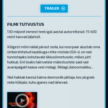
TRAILER
FILMI TUTVUSTUS
130 miljonit inimest teeb igal aastal autoretkesid. 15 400
neist kaovad jäljetult.
Kõigest mõni nädal pärast seda, kui noorpaar alustab oma
ümberehitatud kaubikuga retke mööda USA-d, on nad
tunnistajaks kohutavale liiklusõnnetusele, milles juht
hukkub. Ent lisaks häirivatele mälestustele said nad
avariipaigalt kaasa veel midagi. Midagi üleloomulikku...
Neil hakkab kannul käima deemonlik jälitaja, kes järgneb
neile kõikjale, kuhu iganes nad lähevad.