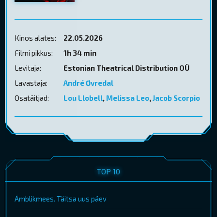
Kinos alates:
22.05.2026
Filmi pikkus:
1h 34 min
Levitaja:
Estonian Theatrical Distribution OÜ
Lavastaja:
André Øvredal
Osatäitjad:
Lou Llobell
,
Melissa Leo
,
Jacob Scorpio
TOP 10
Ämblikmees. Täitsa uus päev