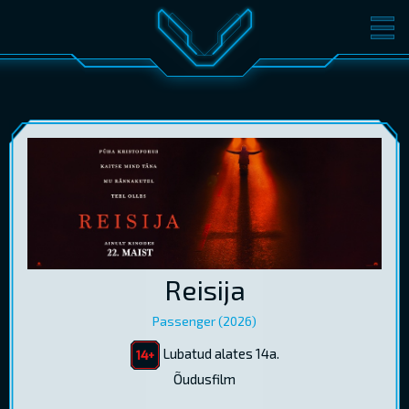
FILMID
PILETID
KINOST
SÜNDMUSED
KONVERENTS
V-KLUBI
KINKEKAARDID
LOGI SISSE
Reisija
EST
RUS
ENG
Passenger (2026)
Lubatud alates 14a.
Õudusfilm