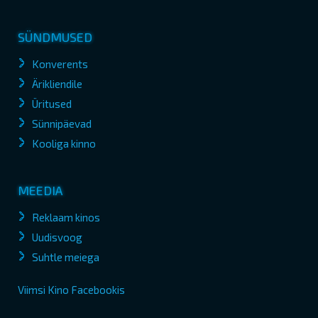
SÜNDMUSED
Konverents
Ärikliendile
Üritused
Sünnipäevad
Kooliga kinno
MEEDIA
Reklaam kinos
Uudisvoog
Suhtle meiega
Viimsi Kino Facebookis