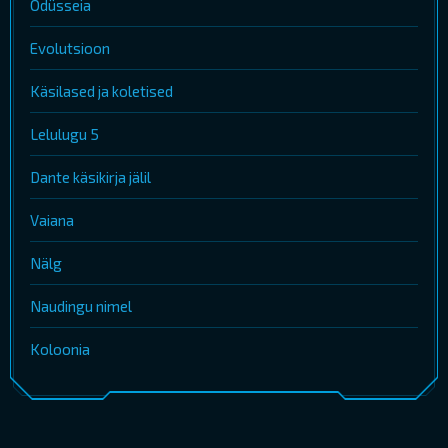
Odüsseia
Evolutsioon
Käsilased ja koletised
Lelulugu 5
Dante käsikirja jälil
Vaiana
Nälg
Naudingu nimel
Koloonia