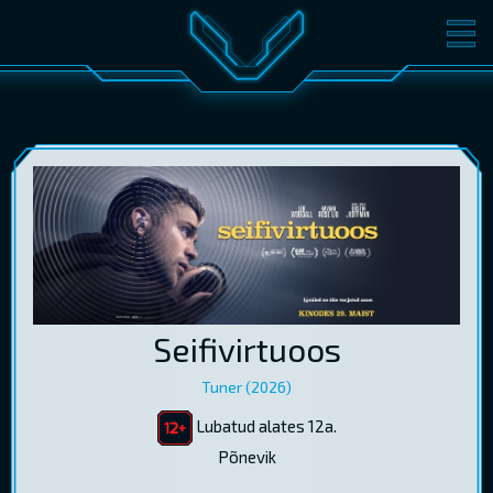
FILMID
PILETID
KINOST
SÜNDMUSED
KONVERENTS
V-KLUBI
KINKEKAARDID
LOGI SISSE
Seifivirtuoos
EST
RUS
ENG
Tuner (2026)
Lubatud alates 12a.
Põnevik