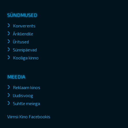
SÜNDMUSED
Konverents
Ärikliendile
Üritused
Sünnipäevad
Kooliga kinno
MEEDIA
Reklaam kinos
Uudisvoog
Suhtle meiega
Viimsi Kino Facebookis