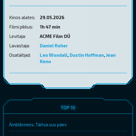
Kinos alates:
29.05.2026
Filmi pikkus:
1h 47 min
Levitaja:
ACME Film OÜ
Lavastaja:
Daniel Roher
Osatäitjad:
Leo Woodall
,
Dustin Hoffman
,
Jean
Reno
TOP 10
Ämblikmees. Täitsa uus päev