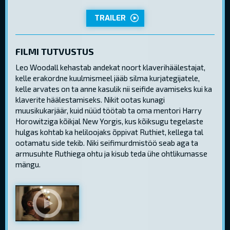
TRAILER
FILMI TUTVUSTUS
Leo Woodall kehastab andekat noort klaverihäälestajat,
kelle erakordne kuulmismeel jääb silma kurjategijatele,
kelle arvates on ta anne kasulik nii seifide avamiseks kui ka
klaverite häälestamiseks. Nikit ootas kunagi
muusikukarjäär, kuid nüüd töötab ta oma mentori Harry
Horowitziga kõikjal New Yorgis, kus kõiksugu tegelaste
hulgas kohtab ka heliloojaks õppivat Ruthiet, kellega tal
ootamatu side tekib. Niki seifimurdmistöö seab aga ta
armusuhte Ruthiega ohtu ja kisub teda ühe ohtlikumasse
mängu.