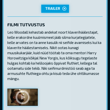
TRAILER
FILMI TUTVUSTUS
Leo Woodall kehastab andekat noort klaverihäälestajat,
kelle erakordne kuulmismeel jääb silma kurjategijatele,
kelle arvates on ta anne kasulik nii seifide avamiseks kui ka
klaverite häälestamiseks. Nikit ootas kunagi
muusikukarjäär, kuid nüüd töötab ta oma mentori Harry
Horowitziga kõikjal New Yorgis, kus kõiksugu tegelaste
hulgas kohtab ka heliloojaks õppivat Ruthiet, kellega tal
ootamatu side tekib. Niki seifimurdmistöö seab aga ta
armusuhte Ruthiega ohtu ja kisub teda ühe ohtlikumasse
mängu.