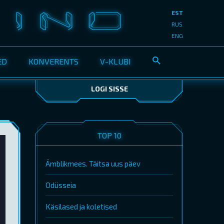
EST
RUS
ENG
ED
KONVERENTS
V-KLUBI
LOGI SISSE
TOP 10
Ämblikmees. Täitsa uus päev
Odüsseia
Käsilased ja koletised