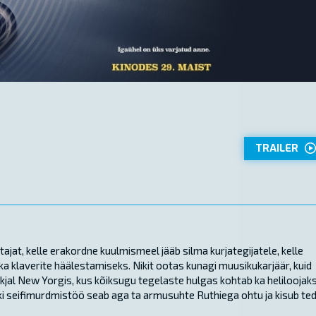
TRAILER
jat, kelle erakordne kuulmismeel jääb silma kurjategijatele, kelle
 ka klaverite häälestamiseks. Nikit ootas kunagi muusikukarjäär, kuid
jal New Yorgis, kus kõiksugu tegelaste hulgas kohtab ka heliloojak
Niki seifimurdmistöö seab aga ta armusuhte Ruthiega ohtu ja kisub te