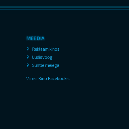
MEEDIA
Reklaam kinos
Uudisvoog
Suhtle meiega
Viimsi Kino Facebookis