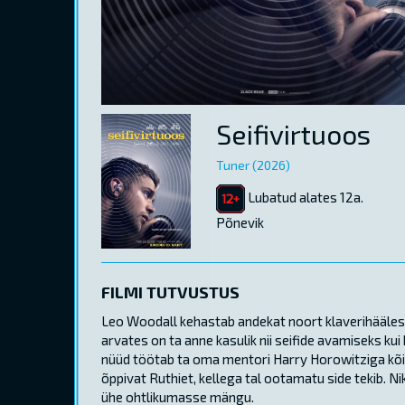
Seifivirtuoos
Tuner (2026)
Lubatud alates 12a.
Põnevik
FILMI TUTVUSTUS
Leo Woodall kehastab andekat noort klaverihäälesta
arvates on ta anne kasulik nii seifide avamiseks kui
nüüd töötab ta oma mentori Harry Horowitziga kõik
õppivat Ruthiet, kellega tal ootamatu side tekib. 
ühe ohtlikumasse mängu.