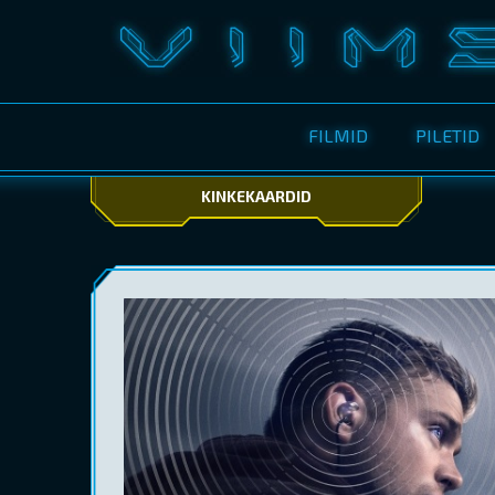
FILMID
PILETID
KINKEKAARDID