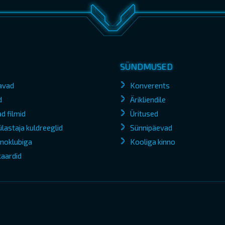
SÜNDMUSED
avad
Konverents
d
Ärikliendile
d filmid
Üritused
lastaja kuldreeglid
Sünnipäevad
kinoklubiga
Kooliga kinno
kaardid