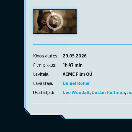
Kinos alates:
29.05.2026
Filmi pikkus:
1h 47 min
Levitaja:
ACME Film OÜ
Lavastaja:
Daniel Roher
Osatäitjad:
Leo Woodall
,
Dustin Hoffman
,
Je