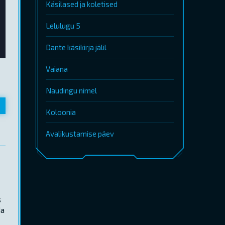
Käsilased ja koletised
Lelulugu 5
Dante käsikirja jälil
Vaiana
Naudingu nimel
Koloonia
Avalikustamise päev
s
da