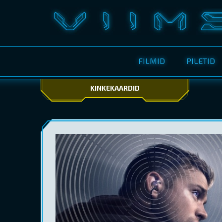
FILMID
PILETID
KINKEKAARDID