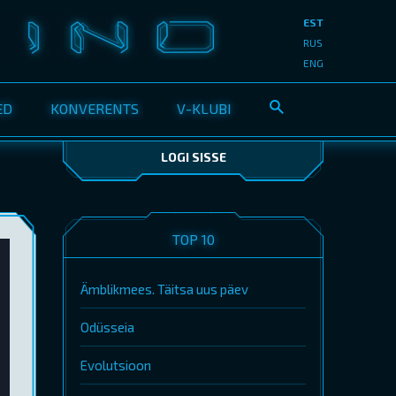
EST
RUS
ENG
ED
KONVERENTS
V-KLUBI
LOGI SISSE
TOP 10
Ämblikmees. Täitsa uus päev
Odüsseia
Evolutsioon