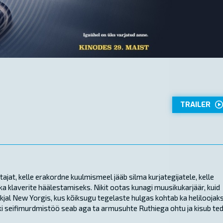
TRAILER
jat, kelle erakordne kuulmismeel jääb silma kurjategijatele, kelle
 ka klaverite häälestamiseks. Nikit ootas kunagi muusikukarjäär, kuid
jal New Yorgis, kus kõiksugu tegelaste hulgas kohtab ka heliloojak
Niki seifimurdmistöö seab aga ta armusuhte Ruthiega ohtu ja kisub te