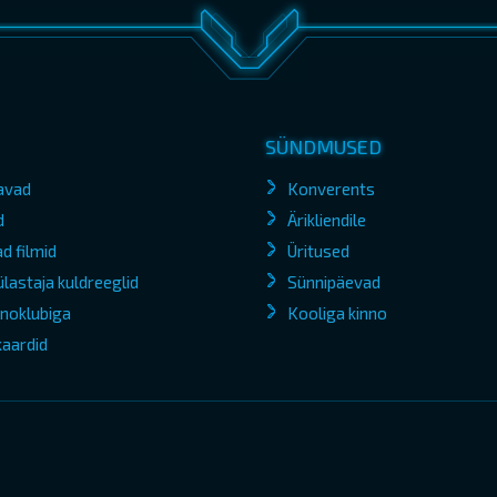
SÜNDMUSED
avad
Konverents
d
Ärikliendile
d filmid
Üritused
lastaja kuldreeglid
Sünnipäevad
kinoklubiga
Kooliga kinno
kaardid