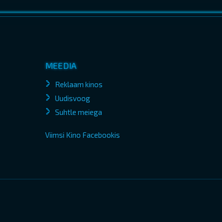
MEEDIA
Reklaam kinos
Uudisvoog
Suhtle meiega
Viimsi Kino Facebookis