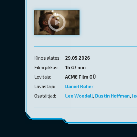
Kinos alates:
29.05.2026
Filmi pikkus:
1h 47 min
Levitaja:
ACME Film OÜ
Lavastaja:
Daniel Roher
Osatäitjad:
Leo Woodall
,
Dustin Hoffman
,
Je