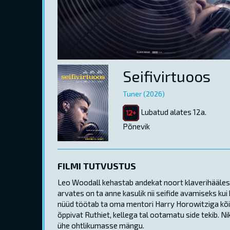
Seifivirtuoos
Tuner (2026)
Lubatud alates 12a.
Põnevik
FILMI TUTVUSTUS
Leo Woodall kehastab andekat noort klaverihäälesta
arvates on ta anne kasulik nii seifide avamiseks kui
nüüd töötab ta oma mentori Harry Horowitziga kõik
õppivat Ruthiet, kellega tal ootamatu side tekib. 
ühe ohtlikumasse mängu.