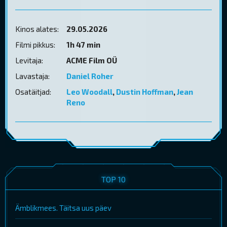
Kinos alates:
29.05.2026
Filmi pikkus:
1h 47 min
Levitaja:
ACME Film OÜ
Lavastaja:
Daniel Roher
Osatäitjad:
Leo Woodall
,
Dustin Hoffman
,
Jean
Reno
TOP 10
Ämblikmees. Täitsa uus päev