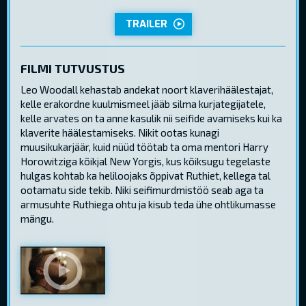
TRAILER
FILMI TUTVUSTUS
Leo Woodall kehastab andekat noort klaverihäälestajat,
kelle erakordne kuulmismeel jääb silma kurjategijatele,
kelle arvates on ta anne kasulik nii seifide avamiseks kui ka
klaverite häälestamiseks. Nikit ootas kunagi
muusikukarjäär, kuid nüüd töötab ta oma mentori Harry
Horowitziga kõikjal New Yorgis, kus kõiksugu tegelaste
hulgas kohtab ka heliloojaks õppivat Ruthiet, kellega tal
ootamatu side tekib. Niki seifimurdmistöö seab aga ta
armusuhte Ruthiega ohtu ja kisub teda ühe ohtlikumasse
mängu.