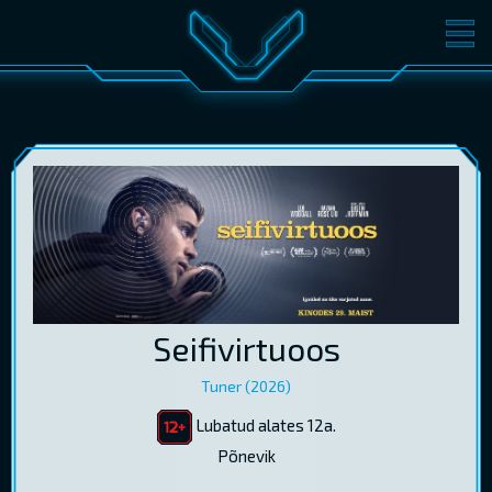
FILMID
PILETID
KINOST
SÜNDMUSED
KONVERENTS
V-KLUBI
KINKEKAARDID
LOGI SISSE
Seifivirtuoos
EST
RUS
ENG
Tuner (2026)
Lubatud alates 12a.
Põnevik