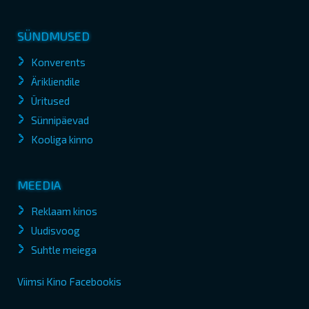
SÜNDMUSED
Konverents
Ärikliendile
Üritused
Sünnipäevad
Kooliga kinno
MEEDIA
Reklaam kinos
Uudisvoog
Suhtle meiega
Viimsi Kino Facebookis