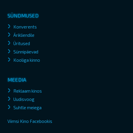
SÜNDMUSED
Konverents
Ärikliendile
Üritused
Sünnipäevad
Kooliga kinno
MEEDIA
Reklaam kinos
Uudisvoog
Suhtle meiega
Viimsi Kino Facebookis