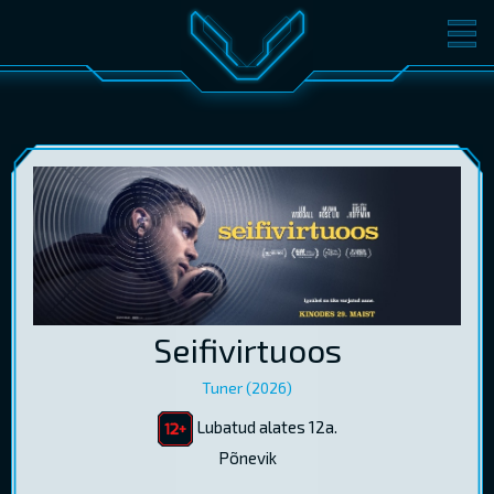
FILMID
PILETID
KINOST
SÜNDMUSED
KONVERENTS
V-KLUBI
KINKEKAARDID
LOGI SISSE
Seifivirtuoos
EST
RUS
ENG
Tuner (2026)
Lubatud alates 12a.
Põnevik