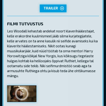
TRAILER
FILMI TUTVUSTUS
Leo Woodall kehastab andekat noort klaverihäälestajat,
kelle erakordne kuulmismeel jääb silma kurjategijatele,
kelle arvates on ta anne kasulik nii seifide avamiseks kui ka
klaverite häälestamiseks. Nikit ootas kunagi
muusikukarjäär, kuid nüüd töötab ta oma mentori Harry
Horowitziga kõikjal New Yorgis, kus kõiksugu tegelaste
hulgas kohtab ka heliloojaks õppivat Ruthiet, kellega tal
ootamatu side tekib. Niki seifimurdmistöö seab aga ta
armusuhte Ruthiega ohtu ja kisub teda ühe ohtlikumasse
mängu.