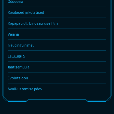
Odüsseia
Käsilased ja koletised
Käpapatrull: Dinosauruse film
Vaiana
Naudingu nimel
Lelulugu 5
Jäätisemüüja
Evolutsioon
Avalikustamise päev