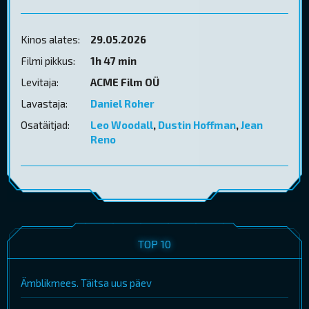
Kinos alates:
29.05.2026
Filmi pikkus:
1h 47 min
Levitaja:
ACME Film OÜ
Lavastaja:
Daniel Roher
Osatäitjad:
Leo Woodall
,
Dustin Hoffman
,
Jean
Reno
TOP 10
Ämblikmees. Täitsa uus päev