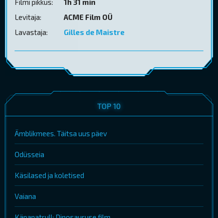
Filmi pikkus:
1h 31 min
Levitaja:
ACME Film OÜ
Lavastaja:
Gilles de Maistre
TOP 10
Ämblikmees. Täitsa uus päev
Odüsseia
Käsilased ja koletised
Vaiana
Käpapatrull: Dinosauruse film