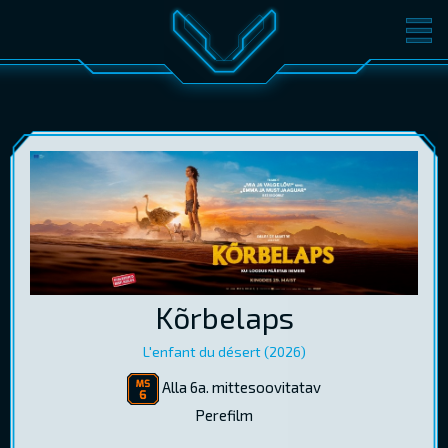
FILMID
PILETID
KINOST
SÜNDMUSED
KONVERENTS
V-KLUBI
KINKEKAARDID
LOGI SISSE
Kõrbelaps
EST
RUS
ENG
L'enfant du désert (2026)
Alla 6a. mittesoovitatav
Perefilm