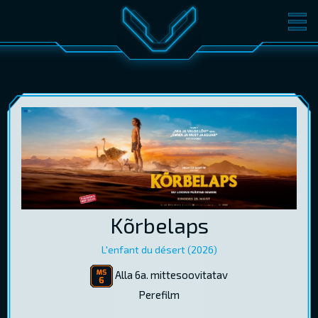
FILMID
PILETID
KINOST
SÜNDMUSED
KONVERENTS
V-KLUBI
KINKEKAARDID
LOGI SISSE
Kõrbelaps
EST
RUS
ENG
L'enfant du désert (2026)
Alla 6a. mittesoovitatav
Perefilm