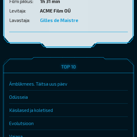
Filmi pikkus:
1h 31 min
Levitaja:
ACME Film OÜ
Lavastaja:
Gilles de Maistre
TOP 10
Ämblikmees. Täitsa uus päev
Odüsseia
Käsilased ja koletised
Evolutsioon
Vaiana