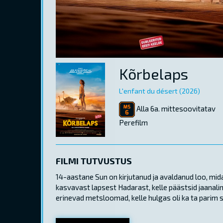
Kõrbelaps
L'enfant du désert (2026)
Alla 6a. mittesoovitatav
Perefilm
FILMI TUTVUSTUS
14-aastane Sun on kirjutanud ja avaldanud loo, mida
kasvavast lapsest Hadarast, kelle päästsid jaanalin
erinevad metsloomad, kelle hulgas oli ka ta parim