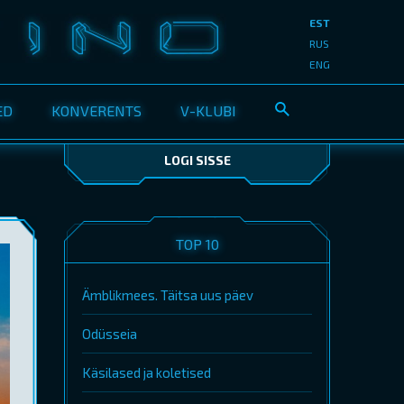
EST
RUS
ENG
ED
KONVERENTS
V-KLUBI
LOGI SISSE
TOP 10
Ämblikmees. Täitsa uus päev
Odüsseia
Käsilased ja koletised