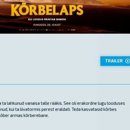
TRAILER
 ta lahkunud vanaisa talle rääkis. See oli erakordne lugu looduses
nud, kui ta liivatormis perest eraldati. Teda kasvatasid kõrbes
 sõber armas kõrberebane.