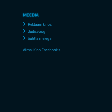
MEEDIA
Reklaam kinos
Uudisvoog
Suhtle meiega
Viimsi Kino Facebookis