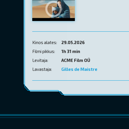
Kinos alates:
29.05.2026
Filmi pikkus:
1h 31 min
Levitaja:
ACME Film OÜ
Lavastaja:
Gilles de Maistre