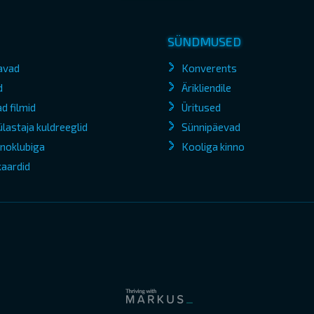
SÜNDMUSED
avad
Konverents
d
Ärikliendile
d filmid
Üritused
lastaja kuldreeglid
Sünnipäevad
kinoklubiga
Kooliga kinno
kaardid