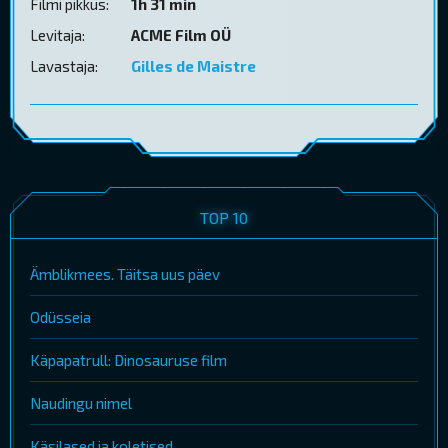
Filmi pikkus:
1h 31 min
Levitaja:
ACME Film OÜ
Lavastaja:
Gilles de Maistre
TOP 10
Ämblikmees. Täitsa uus päev
Odüsseia
Käpapatrull: Dinosauruse film
Naudingu nimel
Käsilased ja koletised