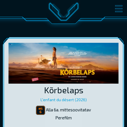
FILMID
PILETID
KINOST
SÜNDMUSED
KONVERENTS
V-KLUBI
KINKEKAARDID
LOGI SISSE
Kõrbelaps
EST
RUS
ENG
L'enfant du désert (2026)
Alla 6a. mittesoovitatav
Perefilm