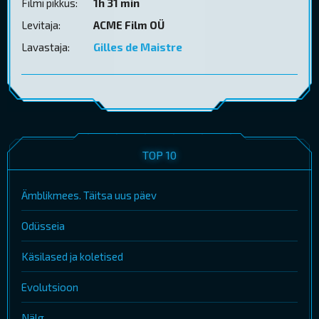
Filmi pikkus:
1h 31 min
Levitaja:
ACME Film OÜ
Lavastaja:
Gilles de Maistre
TOP 10
Ämblikmees. Täitsa uus päev
Odüsseia
Käsilased ja koletised
Evolutsioon
Nälg