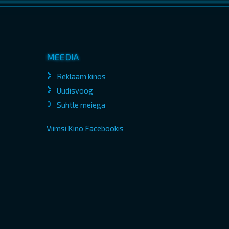
MEEDIA
Reklaam kinos
Uudisvoog
Suhtle meiega
Viimsi Kino Facebookis