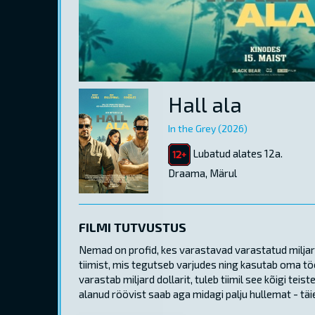
Hall ala
In the Grey (2026)
Lubatud alates 12a.
Draama, Märul
FILMI TUTVUSTUS
Nemad on profid, kes varastavad varastatud miljarde
tiimist, mis tegutseb varjudes ning kasutab oma tö
varastab miljard dollarit, tuleb tiimil see kõigi t
alanud röövist saab aga midagi palju hullemat - täie