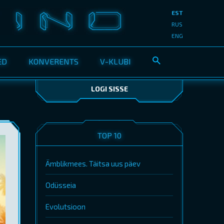
EST
RUS
ENG
ED
KONVERENTS
V-KLUBI
LOGI SISSE
TOP 10
Ämblikmees. Täitsa uus päev
Odüsseia
Evolutsioon