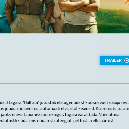
TRAILER
id tagasi. “Hall ala” jutustab eliitagentidest koosnevast salajasest
ös jõudu, mõjuvõimu, automaatrelvi ja lõhkeaineid. Kui armutu türan
eiste jaoks enesetapumissiooni käigus tagasi varastada. Võimatuna
ulatuslik sõda, mis nõuab strateegiat, pettust ja ellujäämist.