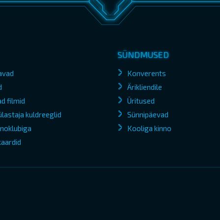
SÜNDMUSED
avad
Konverents
d
Ärikliendile
d filmid
Üritused
lastaja kuldreeglid
Sünnipäevad
kinoklubiga
Kooliga kinno
kaardid