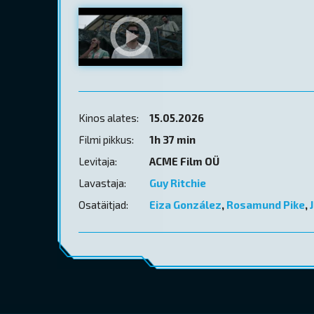
Kinos alates:
15.05.2026
Filmi pikkus:
1h 37 min
Levitaja:
ACME Film OÜ
Lavastaja:
Guy Ritchie
Osatäitjad:
Eiza González
,
Rosamund Pike
,