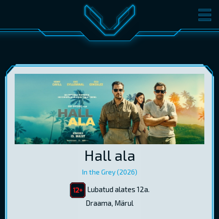
FILMID
PILETID
KINOST
SÜNDMUSED
KONVERENTS
V-KLUBI
KINKEKAARDID
LOGI SISSE
Hall ala
EST
RUS
ENG
In the Grey (2026)
Lubatud alates 12a.
Draama, Märul