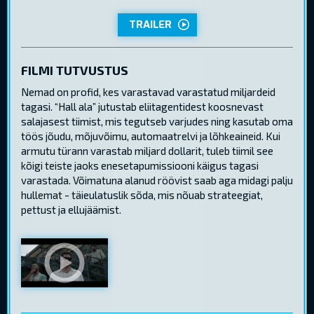
TRAILER
FILMI TUTVUSTUS
Nemad on profid, kes varastavad varastatud miljardeid
tagasi. “Hall ala” jutustab eliitagentidest koosnevast
salajasest tiimist, mis tegutseb varjudes ning kasutab oma
töös jõudu, mõjuvõimu, automaatrelvi ja lõhkeaineid. Kui
armutu türann varastab miljard dollarit, tuleb tiimil see
kõigi teiste jaoks enesetapumissiooni käigus tagasi
varastada. Võimatuna alanud röövist saab aga midagi palju
hullemat - täieulatuslik sõda, mis nõuab strateegiat,
pettust ja ellujäämist.