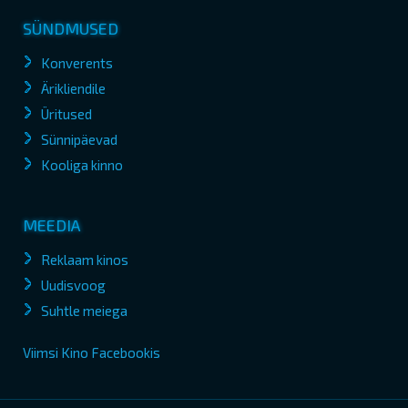
SÜNDMUSED
Konverents
Ärikliendile
Üritused
Sünnipäevad
Kooliga kinno
MEEDIA
Reklaam kinos
Uudisvoog
Suhtle meiega
Viimsi Kino Facebookis