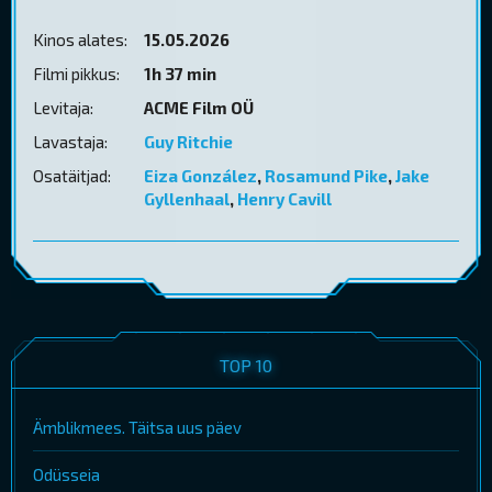
Kinos alates:
15.05.2026
Filmi pikkus:
1h 37 min
Levitaja:
ACME Film OÜ
Lavastaja:
Guy Ritchie
Osatäitjad:
Eiza González
,
Rosamund Pike
,
Jake
Gyllenhaal
,
Henry Cavill
TOP 10
Ämblikmees. Täitsa uus päev
Odüsseia