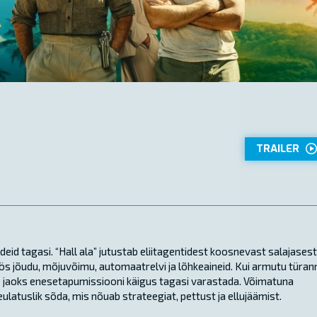
TRAILER
id tagasi. “Hall ala” jutustab eliitagentidest koosnevast salajasest
ös jõudu, mõjuvõimu, automaatrelvi ja lõhkeaineid. Kui armutu türan
eiste jaoks enesetapumissiooni käigus tagasi varastada. Võimatuna
ulatuslik sõda, mis nõuab strateegiat, pettust ja ellujäämist.