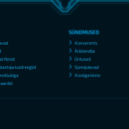
SÜNDMUSED
avad
Konverents
d
Ärikliendile
d filmid
Üritused
lastaja kuldreeglid
Sünnipäevad
kinoklubiga
Kooliga kinno
kaardid