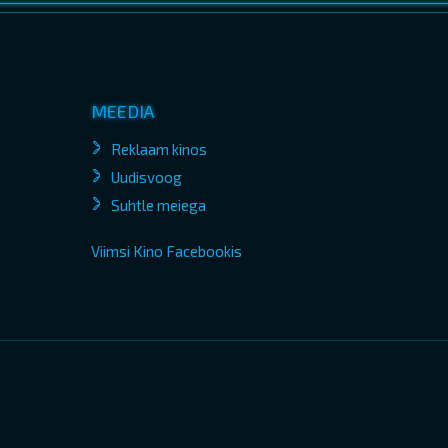
MEEDIA
Reklaam kinos
Uudisvoog
Suhtle meiega
Viimsi Kino Facebookis