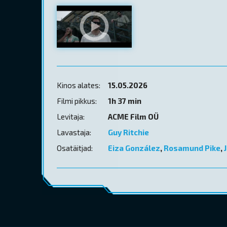
Kinos alates:
15.05.2026
Filmi pikkus:
1h 37 min
Levitaja:
ACME Film OÜ
Lavastaja:
Guy Ritchie
Osatäitjad:
Eiza González
,
Rosamund Pike
,