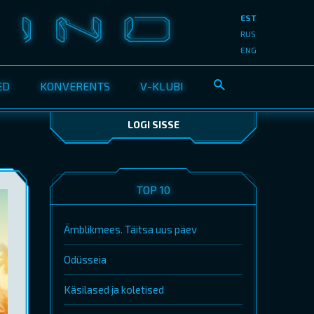
EST
RUS
ENG
ED
KONVERENTS
V-KLUBI
LOGI SISSE
TOP 10
Ämblikmees. Täitsa uus päev
Odüsseia
Käsilased ja koletised