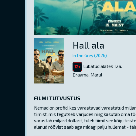
Hall ala
In the Grey (2026)
Lubatud alates 12a.
Draama, Märul
FILMI TUTVUSTUS
Nemad on profid, kes varastavad varastatud miljarde
tiimist, mis tegutseb varjudes ning kasutab oma tö
varastab miljard dollarit, tuleb tiimil see kõigi t
alanud röövist saab aga midagi palju hullemat - täie