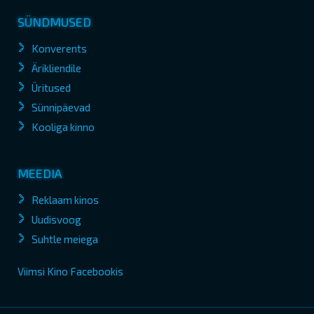
SÜNDMUSED
Konverents
Ärikliendile
Üritused
Sünnipäevad
Kooliga kinno
MEEDIA
Reklaam kinos
Uudisvoog
Suhtle meiega
Viimsi Kino Facebookis