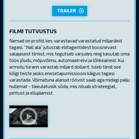
TRAILER
FILMI TUTVUSTUS
Nemad on profid, kes varastavad varastatud miljardeid
tagasi. “Hall ala” jutustab eliitagentidest koosnevast
salajasest tiimist, mis tegutseb varjudes ning kasutab oma
töös jõudu, mõjuvõimu, automaatrelvi ja lõhkeaineid. Kui
armutu türann varastab miljard dollarit, tuleb tiimil see
kõigi teiste jaoks enesetapumissiooni käigus tagasi
varastada. Võimatuna alanud röövist saab aga midagi palju
hullemat - täieulatuslik sõda, mis nõuab strateegiat,
pettust ja ellujäämist.