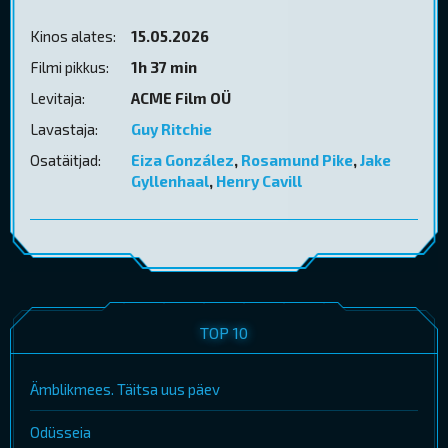
Kinos alates:
15.05.2026
Filmi pikkus:
1h 37 min
Levitaja:
ACME Film OÜ
Lavastaja:
Guy Ritchie
Osatäitjad:
Eiza González
,
Rosamund Pike
,
Jake
Gyllenhaal
,
Henry Cavill
TOP 10
Ämblikmees. Täitsa uus päev
Odüsseia