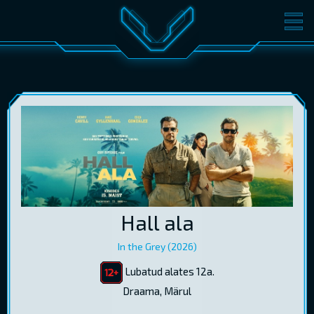
FILMID
PILETID
KINOST
SÜNDMUSED
KONVERENTS
V-KLUBI
KINKEKAARDID
LOGI SISSE
Hall ala
EST
RUS
ENG
In the Grey (2026)
Lubatud alates 12a.
Draama, Märul