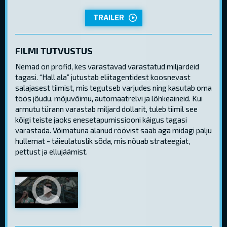
TRAILER
FILMI TUTVUSTUS
Nemad on profid, kes varastavad varastatud miljardeid
tagasi. “Hall ala” jutustab eliitagentidest koosnevast
salajasest tiimist, mis tegutseb varjudes ning kasutab oma
töös jõudu, mõjuvõimu, automaatrelvi ja lõhkeaineid. Kui
armutu türann varastab miljard dollarit, tuleb tiimil see
kõigi teiste jaoks enesetapumissiooni käigus tagasi
varastada. Võimatuna alanud röövist saab aga midagi palju
hullemat - täieulatuslik sõda, mis nõuab strateegiat,
pettust ja ellujäämist.