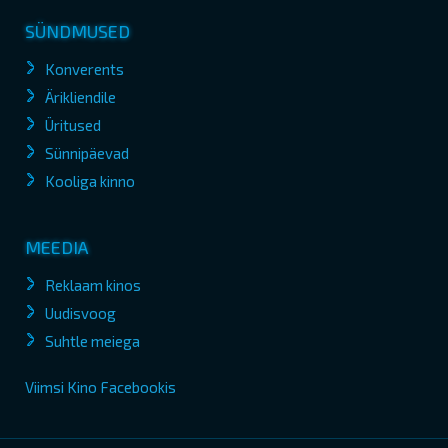
SÜNDMUSED
Konverents
Ärikliendile
Üritused
Sünnipäevad
Kooliga kinno
MEEDIA
Reklaam kinos
Uudisvoog
Suhtle meiega
Viimsi Kino Facebookis