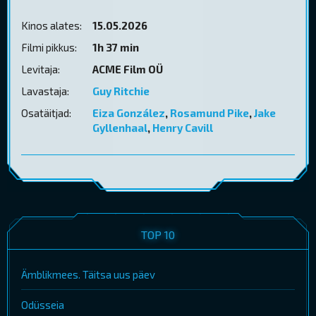
Kinos alates:
15.05.2026
Filmi pikkus:
1h 37 min
Levitaja:
ACME Film OÜ
Lavastaja:
Guy Ritchie
Osatäitjad:
Eiza González
,
Rosamund Pike
,
Jake
Gyllenhaal
,
Henry Cavill
TOP 10
Ämblikmees. Täitsa uus päev
Odüsseia