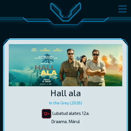
FILMID
PILETID
KINOST
SÜNDMUSED
KONVERENTS
V-KLUBI
KINKEKAARDID
LOGI SISSE
Hall ala
EST
RUS
ENG
In the Grey (2026)
Lubatud alates 12a.
Draama, Märul