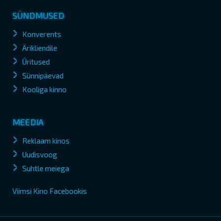
SÜNDMUSED
Konverents
Ärikliendile
Üritused
Sünnipäevad
Kooliga kinno
MEEDIA
Reklaam kinos
Uudisvoog
Suhtle meiega
Viimsi Kino Facebookis