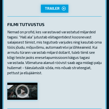
TRAILER
FILMI TUTVUSTUS
Nemad on profid, kes varastavad varastatud miljardeid
tagasi. “Hall ala” jutustab eliitagentidest koosnevast
salajasest tiimist, mis tegutseb varjudes ning kasutab oma
töös jõudu, mõjuvõimu, automaatrelvi ja lõhkeaineid. Kui
armutu türann varastab miljard dollarit, tuleb tiimil see
kõigi teiste jaoks enesetapumissiooni käigus tagasi
varastada. Võimatuna alanud röövist saab aga midagi palju
hullemat - täieulatuslik sõda, mis nõuab strateegiat,
pettust ja ellujäämist.