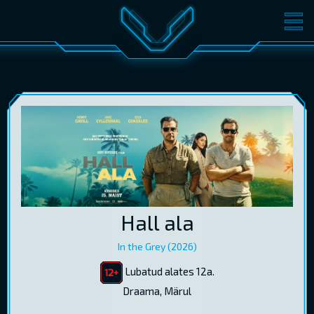
FILMID
PILETID
KINOST
SÜNDMUSED
KONVERENTS
V-KLUBI
KINKEKAARDID
LOGI SISSE
Hall ala
EST
RUS
ENG
In the Grey (2026)
Lubatud alates 12a.
Draama, Märul