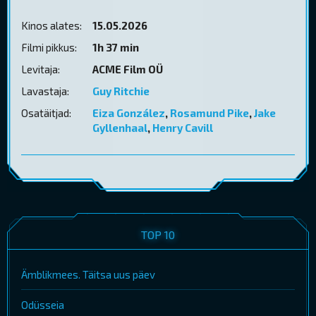
Kinos alates:
15.05.2026
Filmi pikkus:
1h 37 min
Levitaja:
ACME Film OÜ
Lavastaja:
Guy Ritchie
Osatäitjad:
Eiza González
,
Rosamund Pike
,
Jake
Gyllenhaal
,
Henry Cavill
TOP 10
Ämblikmees. Täitsa uus päev
Odüsseia