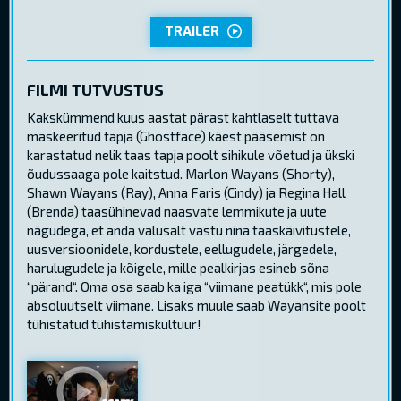
TRAILER
FILMI TUTVUSTUS
Kakskümmend kuus aastat pärast kahtlaselt tuttava
maskeeritud tapja (Ghostface) käest pääsemist on
karastatud nelik taas tapja poolt sihikule võetud ja ükski
õudussaaga pole kaitstud. Marlon Wayans (Shorty),
Shawn Wayans (Ray), Anna Faris (Cindy) ja Regina Hall
(Brenda) taasühinevad naasvate lemmikute ja uute
nägudega, et anda valusalt vastu nina taaskäivitustele,
uusversioonidele, kordustele, eellugudele, järgedele,
harulugudele ja kõigele, mille pealkirjas esineb sõna
“pärand“. Oma osa saab ka iga “viimane peatükk“, mis pole
absoluutselt viimane. Lisaks muule saab Wayansite poolt
tühistatud tühistamiskultuur!