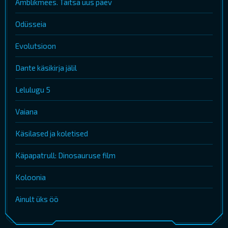
Ämblikmees. Täitsa uus päev
Odüsseia
Evolutsioon
Dante käsikirja jälil
Lelulugu 5
Vaiana
Käsilased ja koletised
Käpapatrull: Dinosauruse film
Koloonia
Ainult üks öö