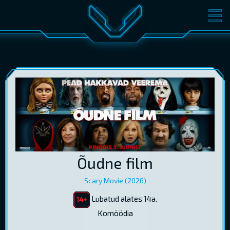
FILMID
PILETID
KINOST
SÜNDMUSED
KONVERENTS
V-KLUBI
KINKEKAARDID
LOGI SISSE
Õudne film
EST
RUS
ENG
Scary Movie (2026)
Lubatud alates 14a.
Komöödia