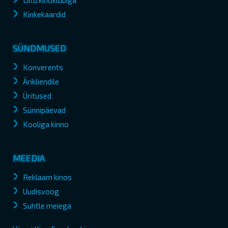
Liitu kinoklubiga
Kinkekaardid
SÜNDMUSED
Konverents
Ärikliendile
Üritused
Sünnipäevad
Kooliga kinno
MEEDIA
Reklaam kinos
Uudisvoog
Suhtle meiega