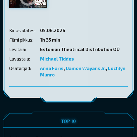
Kinos alates:
05.06.2026
Filmi pikkus:
1h 35 min
Levitaja:
Estonian Theatrical Distribution OÜ
Lavastaja:
Michael Tiddes
Osatäitjad:
Anna Faris
,
Damon Wayans Jr.
,
Lochlyn
Munro
TOP 10