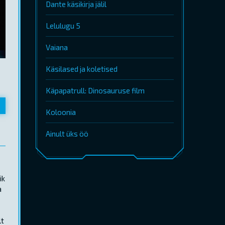
Dante käsikirja jälil
Lelulugu 5
Vaiana
Käsilased ja koletised
Käpapatrull: Dinosauruse film
Koloonia
Ainult üks öö
ik
a
lt