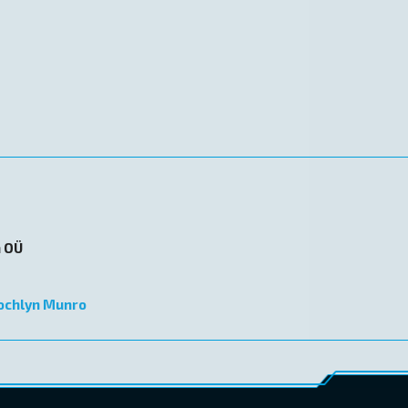
n OÜ
ochlyn Munro