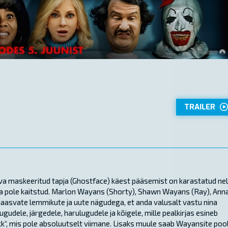
TRAILER
a maskeeritud tapja (Ghostface) käest pääsemist on karastatud nel
aga pole kaitstud. Marlon Wayans (Shorty), Shawn Wayans (Ray), Ann
 naasvate lemmikute ja uute nägudega, et anda valusalt vastu nina
ugudele, järgedele, harulugudele ja kõigele, mille pealkirjas esineb
k“, mis pole absoluutselt viimane. Lisaks muule saab Wayansite poo