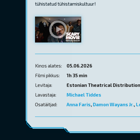
tühistatud tühistamiskultuur!
Kinos alates:
05.06.2026
Filmi pikkus:
1h 35 min
Levitaja:
Estonian Theatrical Distributio
Lavastaja:
Michael Tiddes
Osatäitjad:
Anna Faris
,
Damon Wayans Jr.
,
L