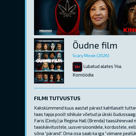
Õudne film
Scary Movie (2026)
Lubatud alates 14a.
Komöödia
FILMI TUTVUSTUS
Kakskümmend kuus aastat pärast kahtlaselt tuttav
taas tapja poolt sihikule võetud ja ükski õudussa
Faris (Cindy) ja Regina Hall (Brenda) taasühinevad
taaskäivitustele, uusversioonidele, kordustele, eell
sõna “pärand“. Oma osa saab ka iga “viimane peatük