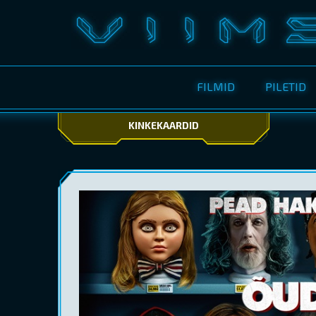
FILMID
PILETID
KINKEKAARDID