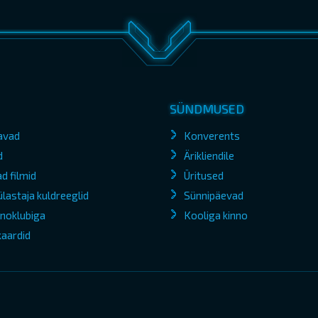
SÜNDMUSED
avad
Konverents
d
Ärikliendile
d filmid
Üritused
lastaja kuldreeglid
Sünnipäevad
kinoklubiga
Kooliga kinno
kaardid