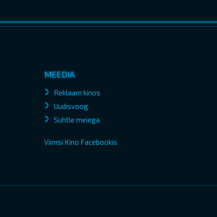
MEEDIA
Reklaam kinos
Uudisvoog
Suhtle meiega
Viimsi Kino Facebookis