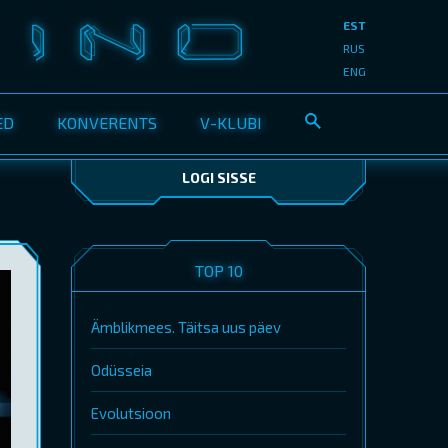
EST
RUS
ENG
ED
KONVERENTS
V-KLUBI
LOGI SISSE
TOP 10
Ämblikmees. Täitsa uus päev
Odüsseia
Evolutsioon