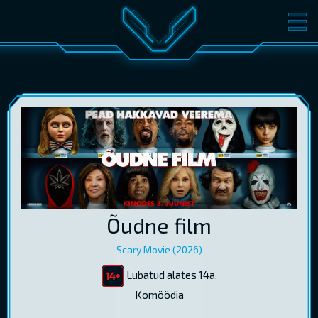
FILMID
PILETID
KINOST
SÜNDMUSED
KONVERENTS
V-KLUBI
KINKEKAARDID
LOGI SISSE
Õudne film
EST
RUS
ENG
Scary Movie (2026)
Lubatud alates 14a.
Komöödia