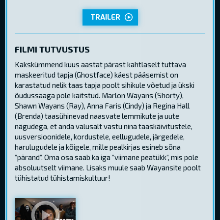
TRAILER
FILMI TUTVUSTUS
Kakskümmend kuus aastat pärast kahtlaselt tuttava
maskeeritud tapja (Ghostface) käest pääsemist on
karastatud nelik taas tapja poolt sihikule võetud ja ükski
õudussaaga pole kaitstud. Marlon Wayans (Shorty),
Shawn Wayans (Ray), Anna Faris (Cindy) ja Regina Hall
(Brenda) taasühinevad naasvate lemmikute ja uute
nägudega, et anda valusalt vastu nina taaskäivitustele,
uusversioonidele, kordustele, eellugudele, järgedele,
harulugudele ja kõigele, mille pealkirjas esineb sõna
“pärand“. Oma osa saab ka iga “viimane peatükk“, mis pole
absoluutselt viimane. Lisaks muule saab Wayansite poolt
tühistatud tühistamiskultuur!