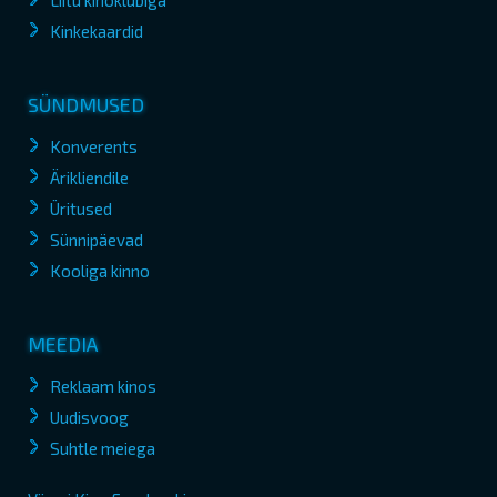
Liitu kinoklubiga
Kinkekaardid
SÜNDMUSED
Konverents
Ärikliendile
Üritused
Sünnipäevad
Kooliga kinno
MEEDIA
Reklaam kinos
Uudisvoog
Suhtle meiega