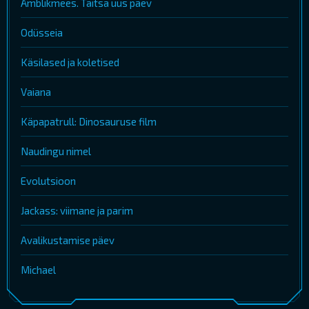
Ämblikmees. Täitsa uus päev
Odüsseia
Käsilased ja koletised
Vaiana
Käpapatrull: Dinosauruse film
Naudingu nimel
Evolutsioon
Jackass: viimane ja parim
Avalikustamise päev
Michael