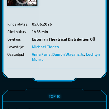
Kinos alates:
05.06.2026
Filmi pikkus:
1h 35 min
Levitaja:
Estonian Theatrical Distribution OÜ
Lavastaja:
Michael Tiddes
Osatäitjad:
Anna Faris
,
Damon Wayans Jr.
,
Lochlyn
Munro
TOP 10