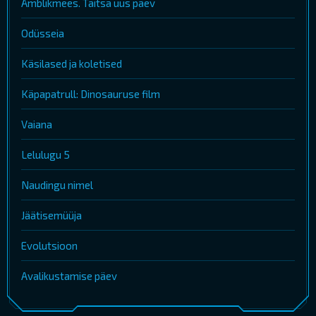
Ämblikmees. Täitsa uus päev
Odüsseia
Käsilased ja koletised
Käpapatrull: Dinosauruse film
Vaiana
Lelulugu 5
Naudingu nimel
Jäätisemüüja
Evolutsioon
Avalikustamise päev