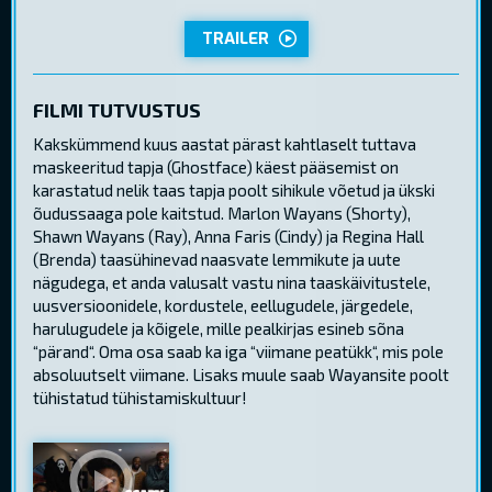
TRAILER
FILMI TUTVUSTUS
Kakskümmend kuus aastat pärast kahtlaselt tuttava
maskeeritud tapja (Ghostface) käest pääsemist on
karastatud nelik taas tapja poolt sihikule võetud ja ükski
õudussaaga pole kaitstud. Marlon Wayans (Shorty),
Shawn Wayans (Ray), Anna Faris (Cindy) ja Regina Hall
(Brenda) taasühinevad naasvate lemmikute ja uute
nägudega, et anda valusalt vastu nina taaskäivitustele,
uusversioonidele, kordustele, eellugudele, järgedele,
harulugudele ja kõigele, mille pealkirjas esineb sõna
“pärand“. Oma osa saab ka iga “viimane peatükk“, mis pole
absoluutselt viimane. Lisaks muule saab Wayansite poolt
tühistatud tühistamiskultuur!