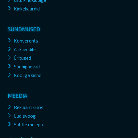
Liitu kinoklubiga
Kinkekaardid
SÜNDMUSED
Konverents
Ärikliendile
Üritused
Sünnipäevad
Kooliga kinno
MEEDIA
Reklaam kinos
Uudisvoog
Suhtle meiega