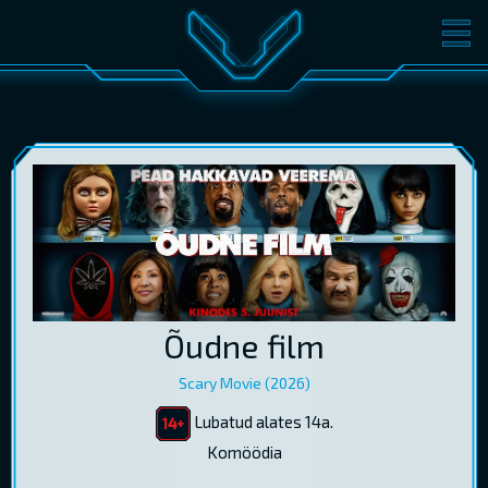
FILMID
PILETID
KINOST
SÜNDMUSED
KONVERENTS
V-KLUBI
KINKEKAARDID
LOGI SISSE
Õudne film
EST
RUS
ENG
Scary Movie (2026)
Lubatud alates 14a.
Komöödia