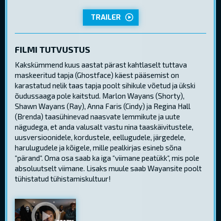
TRAILER
FILMI TUTVUSTUS
Kakskümmend kuus aastat pärast kahtlaselt tuttava
maskeeritud tapja (Ghostface) käest pääsemist on
karastatud nelik taas tapja poolt sihikule võetud ja ükski
õudussaaga pole kaitstud. Marlon Wayans (Shorty),
Shawn Wayans (Ray), Anna Faris (Cindy) ja Regina Hall
(Brenda) taasühinevad naasvate lemmikute ja uute
nägudega, et anda valusalt vastu nina taaskäivitustele,
uusversioonidele, kordustele, eellugudele, järgedele,
harulugudele ja kõigele, mille pealkirjas esineb sõna
“pärand“. Oma osa saab ka iga “viimane peatükk“, mis pole
absoluutselt viimane. Lisaks muule saab Wayansite poolt
tühistatud tühistamiskultuur!