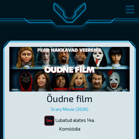
FILMID
PILETID
KINOST
SÜNDMUSED
KONVERENTS
V-KLUBI
KINKEKAARDID
LOGI SISSE
Õudne film
EST
RUS
ENG
Scary Movie (2026)
Lubatud alates 14a.
Komöödia