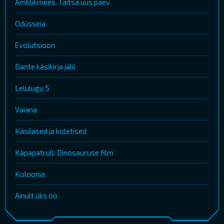
Ämblikmees. Täitsa uus päev
Odüsseia
Evolutsioon
Dante käsikirja jälil
Lelulugu 5
Vaiana
Käsilased ja koletised
Käpapatrull: Dinosauruse film
Koloonia
Ainult üks öö