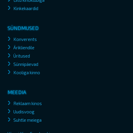
Liitu kinoklubiga
Kinkekaardid
SÜNDMUSED
Konverents
Ärikliendile
Üritused
Sünnipäevad
Kooliga kinno
MEEDIA
Reklaam kinos
Uudisvoog
Suhtle meiega