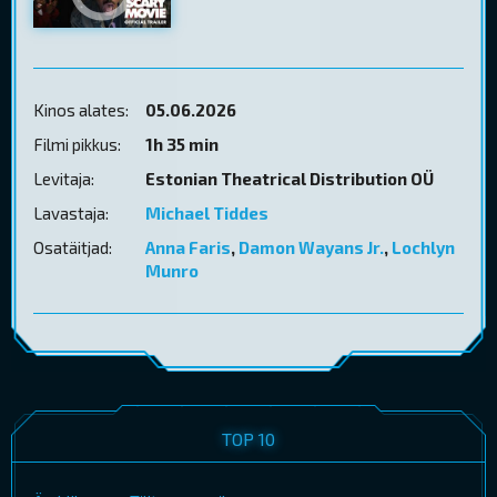
Kinos alates:
05.06.2026
Filmi pikkus:
1h 35 min
Levitaja:
Estonian Theatrical Distribution OÜ
Lavastaja:
Michael Tiddes
Osatäitjad:
Anna Faris
,
Damon Wayans Jr.
,
Lochlyn
Munro
TOP 10