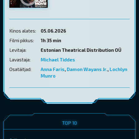
Kinos alates:
05.06.2026
Filmi pikkus:
1h 35 min
Levitaja:
Estonian Theatrical Distribution OÜ
Lavastaja:
Michael Tiddes
Osatäitjad:
Anna Faris
,
Damon Wayans Jr.
,
Lochlyn
Munro
TOP 10