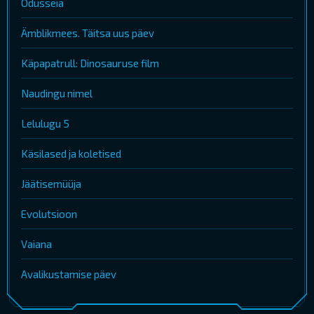
Odüsseia
Ämblikmees. Täitsa uus päev
Käpapatrull: Dinosauruse film
Naudingu nimel
Lelulugu 5
Käsilased ja koletised
Jäätisemüüja
Evolutsioon
Vaiana
Avalikustamise päev