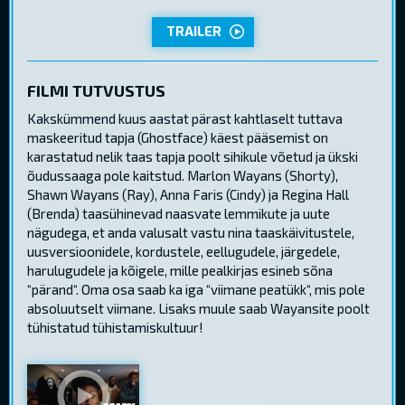
TRAILER
FILMI TUTVUSTUS
Kakskümmend kuus aastat pärast kahtlaselt tuttava
maskeeritud tapja (Ghostface) käest pääsemist on
karastatud nelik taas tapja poolt sihikule võetud ja ükski
õudussaaga pole kaitstud. Marlon Wayans (Shorty),
Shawn Wayans (Ray), Anna Faris (Cindy) ja Regina Hall
(Brenda) taasühinevad naasvate lemmikute ja uute
nägudega, et anda valusalt vastu nina taaskäivitustele,
uusversioonidele, kordustele, eellugudele, järgedele,
harulugudele ja kõigele, mille pealkirjas esineb sõna
“pärand“. Oma osa saab ka iga “viimane peatükk“, mis pole
absoluutselt viimane. Lisaks muule saab Wayansite poolt
tühistatud tühistamiskultuur!