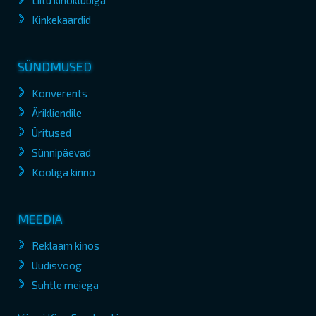
Liitu kinoklubiga
Kinkekaardid
SÜNDMUSED
Konverents
Ärikliendile
Üritused
Sünnipäevad
Kooliga kinno
MEEDIA
Reklaam kinos
Uudisvoog
Suhtle meiega