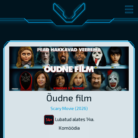
FILMID
PILETID
KINOST
SÜNDMUSED
KONVERENTS
V-KLUBI
KINKEKAARDID
LOGI SISSE
Õudne film
EST
RUS
ENG
Scary Movie (2026)
Lubatud alates 14a.
Komöödia