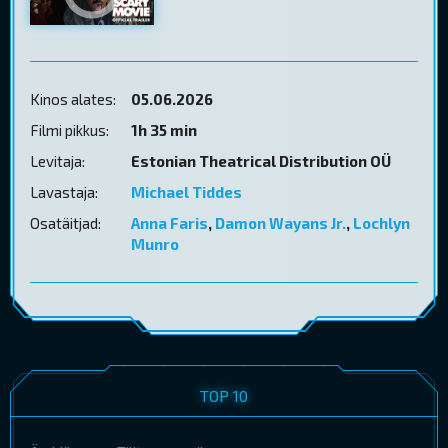
Kinos alates:
05.06.2026
Filmi pikkus:
1h 35 min
Levitaja:
Estonian Theatrical Distribution OÜ
Lavastaja:
Michael Tiddes
Osatäitjad:
Anna Faris
,
Damon Wayans Jr.
,
Lochlyn
Munro
TOP 10