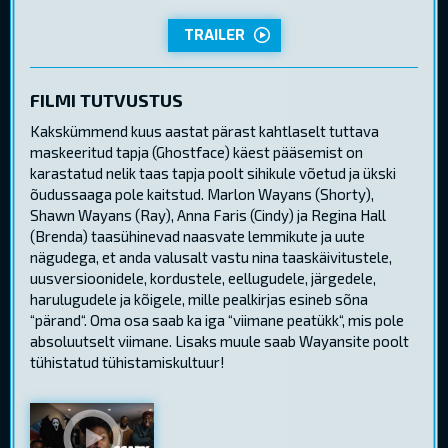
TRAILER
FILMI TUTVUSTUS
Kakskümmend kuus aastat pärast kahtlaselt tuttava
maskeeritud tapja (Ghostface) käest pääsemist on
karastatud nelik taas tapja poolt sihikule võetud ja ükski
õudussaaga pole kaitstud. Marlon Wayans (Shorty),
Shawn Wayans (Ray), Anna Faris (Cindy) ja Regina Hall
(Brenda) taasühinevad naasvate lemmikute ja uute
nägudega, et anda valusalt vastu nina taaskäivitustele,
uusversioonidele, kordustele, eellugudele, järgedele,
harulugudele ja kõigele, mille pealkirjas esineb sõna
“pärand“. Oma osa saab ka iga “viimane peatükk“, mis pole
absoluutselt viimane. Lisaks muule saab Wayansite poolt
tühistatud tühistamiskultuur!