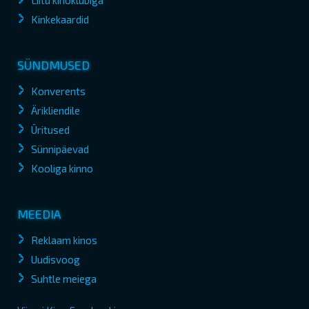
Liitu kinoklubiga
Kinkekaardid
SÜNDMUSED
Konverents
Ärikliendile
Üritused
Sünnipäevad
Kooliga kinno
MEEDIA
Reklaam kinos
Uudisvoog
Suhtle meiega