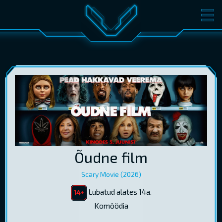
FILMID
PILETID
KINOST
SÜNDMUSED
KONVERENTS
V-KLUBI
KINKEKAARDID
LOGI SISSE
Õudne film
EST
RUS
ENG
Scary Movie (2026)
Lubatud alates 14a.
Komöödia