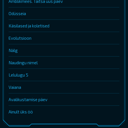
Ämblikmees. Täitsa uus päev
Odüsseia
Käsilased ja koletised
Evolutsioon
Nälg
Naudingu nimel
Lelulugu 5
Vaiana
Avalikustamise päev
Ainult üks öö