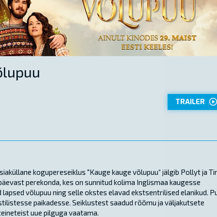
õlupuu
TRAILER
iaküllane kogupereseiklus "Kauge kauge võlupuu“ jälgib Pollyt ja Ti
änapäevast perekonda, kes on sunnitud kolima Inglismaa kaugesse
lapsed võlupuu ning selle okstes elavad ekstsentrilised elanikud. P
stilistesse paikadesse. Seiklustest saadud rõõmu ja väljakutsete
teineteist uue pilguga vaatama.