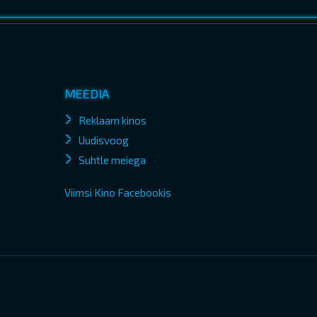
MEEDIA
Reklaam kinos
Uudisvoog
Suhtle meiega
Viimsi Kino Facebookis