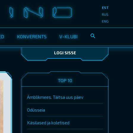
EST
RUS
ENG
ED
KONVERENTS
V-KLUBI
LOGI SISSE
TOP 10
Ämblikmees. Täitsa uus päev
Odüsseia
Käsilased ja koletised