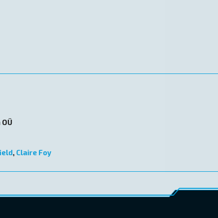
n OÜ
ield
,
Claire Foy