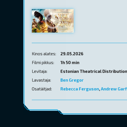
Kinos alates:
29.05.2026
Filmi pikkus:
1h 50 min
Levitaja:
Estonian Theatrical Distributio
Lavastaja:
Ben Gregor
Osatäitjad:
Rebecca Ferguson
,
Andrew Garf