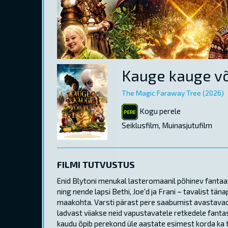
Kauge kauge v
The Magic Faraway Tree (2026)
Kogu perele
Seiklusfilm, Muinasjutufilm
FILMI TUTVUSTUS
Enid Blytoni menukal lasteromaanil põhinev fantaas
ning nende lapsi Bethi, Joe'd ja Frani – tavalist t
maakohta. Varsti pärast pere saabumist avastavad 
ladvast viiakse neid vapustavatele retkedele fanta
kaudu õpib perekond üle aastate esimest korda ka 