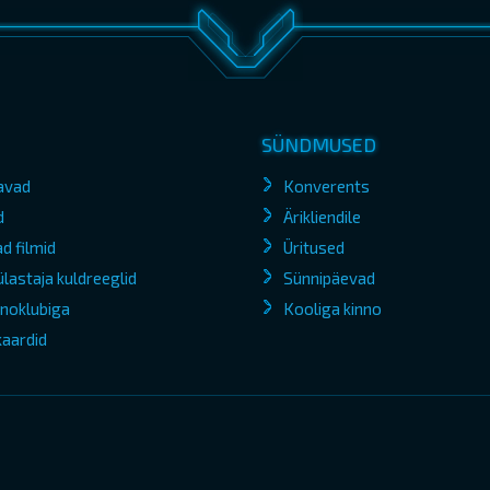
SÜNDMUSED
avad
Konverents
d
Ärikliendile
d filmid
Üritused
lastaja kuldreeglid
Sünnipäevad
kinoklubiga
Kooliga kinno
kaardid