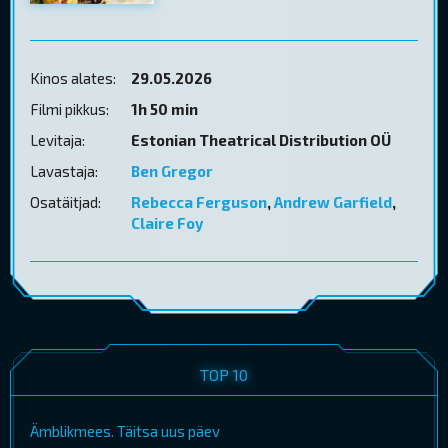
Kinos alates:
29.05.2026
Filmi pikkus:
1h 50 min
Levitaja:
Estonian Theatrical Distribution OÜ
Lavastaja:
Ben Gregor
Osatäitjad:
Rebecca Ferguson
,
Andrew Garfield
,
Claire Foy
TOP 10
Ämblikmees. Täitsa uus päev