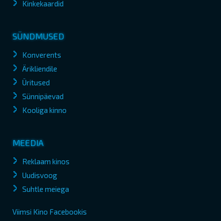
Kinkekaardid
SÜNDMUSED
Konverents
Ärikliendile
Üritused
Sünnipäevad
Kooliga kinno
MEEDIA
Reklaam kinos
Uudisvoog
Suhtle meiega
Viimsi Kino Facebookis