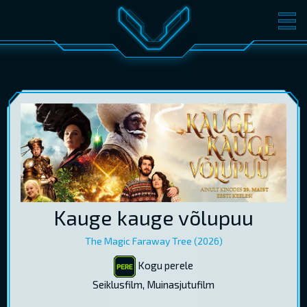
FILMID
PILETID
KINOST
SÜNDMUSED
KONVERENTS
V-KLUBI
KINKEKAARDID
LOGI SISSE
Kauge kauge võlupuu
EST
RUS
ENG
The Magic Faraway Tree (2026)
Kogu perele
Seiklusfilm, Muinasjutufilm