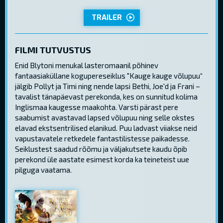
TRAILER
FILMI TUTVUSTUS
Enid Blytoni menukal lasteromaanil põhinev
fantaasiaküllane kogupereseiklus "Kauge kauge võlupuu“
jälgib Pollyt ja Timi ning nende lapsi Bethi, Joe'd ja Frani –
tavalist tänapäevast perekonda, kes on sunnitud kolima
Inglismaa kaugesse maakohta. Varsti pärast pere
saabumist avastavad lapsed võlupuu ning selle okstes
elavad ekstsentrilised elanikud. Puu ladvast viiakse neid
vapustavatele retkedele fantastilistesse paikadesse.
Seiklustest saadud rõõmu ja väljakutsete kaudu õpib
perekond üle aastate esimest korda ka teineteist uue
pilguga vaatama.