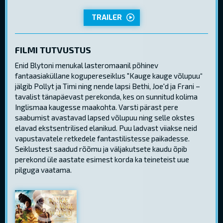
TRAILER
FILMI TUTVUSTUS
Enid Blytoni menukal lasteromaanil põhinev
fantaasiaküllane kogupereseiklus "Kauge kauge võlupuu“
jälgib Pollyt ja Timi ning nende lapsi Bethi, Joe'd ja Frani –
tavalist tänapäevast perekonda, kes on sunnitud kolima
Inglismaa kaugesse maakohta. Varsti pärast pere
saabumist avastavad lapsed võlupuu ning selle okstes
elavad ekstsentrilised elanikud. Puu ladvast viiakse neid
vapustavatele retkedele fantastilistesse paikadesse.
Seiklustest saadud rõõmu ja väljakutsete kaudu õpib
perekond üle aastate esimest korda ka teineteist uue
pilguga vaatama.