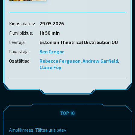
Kinos alates:
29.05.2026
Filmi pikkus:
1h 50 min
Levitaja:
Estonian Theatrical Distribution OÜ
Lavastaja:
Ben Gregor
Osatäitjad:
Rebecca Ferguson
,
Andrew Garfield
,
Claire Foy
TOP 10
Ämblikmees. Täitsa uus päev