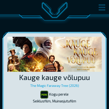
FILMID
PILETID
KINOST
SÜNDMUSED
KONVERENTS
V-KLUBI
KINKEKAARDID
LOGI SISSE
Kauge kauge võlupuu
EST
RUS
ENG
The Magic Faraway Tree (2026)
Kogu perele
Seiklusfilm, Muinasjutufilm