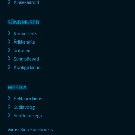
Kinkekaardid
SÜNDMUSED
Konverents
Ärikliendile
Üritused
Sünnipäevad
Kooliga kinno
MEEDIA
Reklaam kinos
Uudisvoog
Suhtle meiega
Viimsi Kino Facebookis