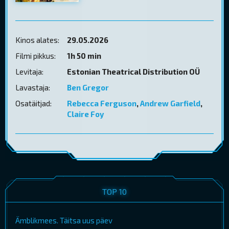
Kinos alates:
29.05.2026
Filmi pikkus:
1h 50 min
Levitaja:
Estonian Theatrical Distribution OÜ
Lavastaja:
Ben Gregor
Osatäitjad:
Rebecca Ferguson
,
Andrew Garfield
,
Claire Foy
TOP 10
Ämblikmees. Täitsa uus päev