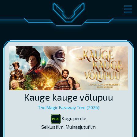
FILMID
PILETID
KINOST
SÜNDMUSED
KONVERENTS
V-KLUBI
KINKEKAARDID
LOGI SISSE
Kauge kauge võlupuu
EST
RUS
ENG
The Magic Faraway Tree (2026)
Kogu perele
Seiklusfilm, Muinasjutufilm