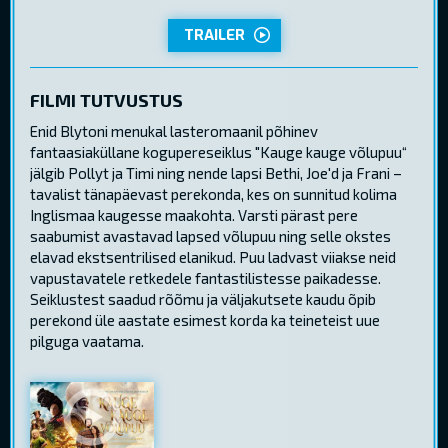
TRAILER
FILMI TUTVUSTUS
Enid Blytoni menukal lasteromaanil põhinev
fantaasiaküllane kogupereseiklus "Kauge kauge võlupuu“
jälgib Pollyt ja Timi ning nende lapsi Bethi, Joe'd ja Frani –
tavalist tänapäevast perekonda, kes on sunnitud kolima
Inglismaa kaugesse maakohta. Varsti pärast pere
saabumist avastavad lapsed võlupuu ning selle okstes
elavad ekstsentrilised elanikud. Puu ladvast viiakse neid
vapustavatele retkedele fantastilistesse paikadesse.
Seiklustest saadud rõõmu ja väljakutsete kaudu õpib
perekond üle aastate esimest korda ka teineteist uue
pilguga vaatama.