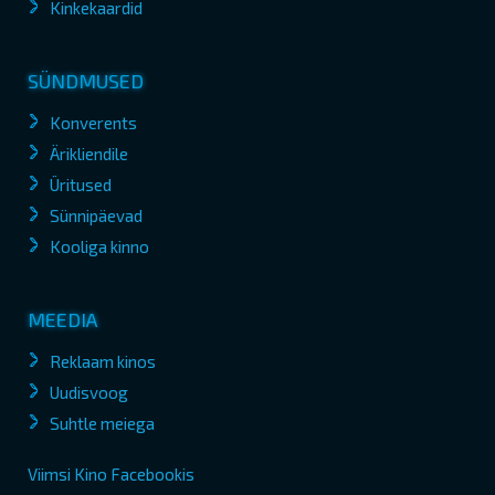
Kinkekaardid
SÜNDMUSED
Konverents
Ärikliendile
Üritused
Sünnipäevad
Kooliga kinno
MEEDIA
Reklaam kinos
Uudisvoog
Suhtle meiega
Viimsi Kino Facebookis