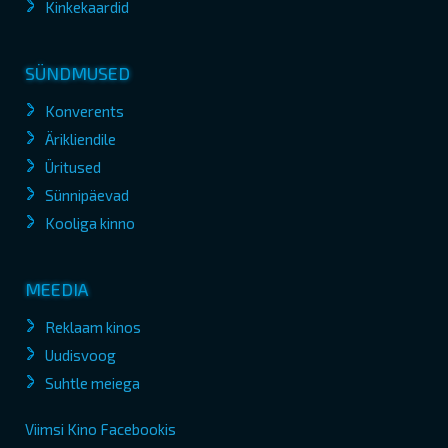
Kinkekaardid
SÜNDMUSED
Konverents
Ärikliendile
Üritused
Sünnipäevad
Kooliga kinno
MEEDIA
Reklaam kinos
Uudisvoog
Suhtle meiega
Viimsi Kino Facebookis