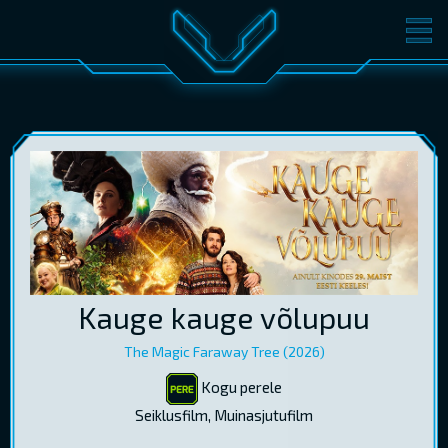
FILMID
PILETID
KINOST
SÜNDMUSED
KONVERENTS
V-KLUBI
KINKEKAARDID
LOGI SISSE
Kauge kauge võlupuu
EST
RUS
ENG
The Magic Faraway Tree (2026)
Kogu perele
Seiklusfilm, Muinasjutufilm