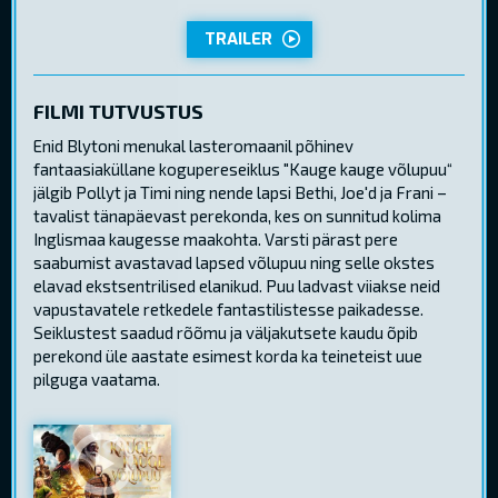
TRAILER
FILMI TUTVUSTUS
Enid Blytoni menukal lasteromaanil põhinev
fantaasiaküllane kogupereseiklus "Kauge kauge võlupuu“
jälgib Pollyt ja Timi ning nende lapsi Bethi, Joe'd ja Frani –
tavalist tänapäevast perekonda, kes on sunnitud kolima
Inglismaa kaugesse maakohta. Varsti pärast pere
saabumist avastavad lapsed võlupuu ning selle okstes
elavad ekstsentrilised elanikud. Puu ladvast viiakse neid
vapustavatele retkedele fantastilistesse paikadesse.
Seiklustest saadud rõõmu ja väljakutsete kaudu õpib
perekond üle aastate esimest korda ka teineteist uue
pilguga vaatama.