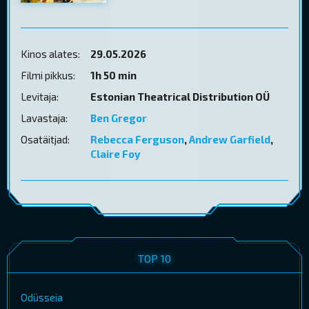
Kinos alates:
29.05.2026
Filmi pikkus:
1h 50 min
Levitaja:
Estonian Theatrical Distribution OÜ
Lavastaja:
Ben Gregor
Osatäitjad:
Rebecca Ferguson
,
Andrew Garfield
,
Claire Foy
TOP 10
Odüsseia