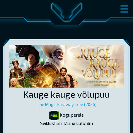
FILMID
PILETID
KINOST
SÜNDMUSED
KONVERENTS
V-KLUBI
KINKEKAARDID
LOGI SISSE
Kauge kauge võlupuu
EST
RUS
ENG
The Magic Faraway Tree (2026)
Kogu perele
Seiklusfilm, Muinasjutufilm