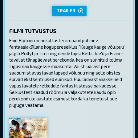
TRAILER
FILMI TUTVUSTUS
Enid Blytoni menukal lasteromaanil põhinev
fantaasiaküllane kogupereseiklus "Kauge kauge võlupuu“
jälgib Pollyt ja Timi ning nende lapsi Bethi, Joe'd ja Frani –
tavalist tänapäevast perekonda, kes on sunnitud kolima
Inglismaa kaugesse maakohta. Varsti pärast pere
saabumist avastavad lapsed võlupuu ning selle okstes
elavad ekstsentrilised elanikud. Puu ladvast viiakse neid
vapustavatele retkedele fantastilistesse paikadesse.
Seiklustest saadud rõõmu ja väljakutsete kaudu õpib
perekond üle aastate esimest korda ka teineteist uue
pilguga vaatama.