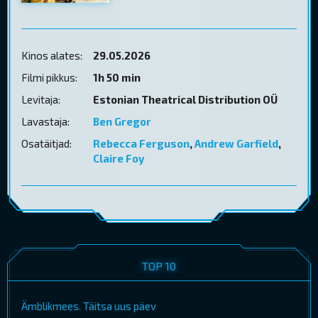
Kinos alates:
29.05.2026
Filmi pikkus:
1h 50 min
Levitaja:
Estonian Theatrical Distribution OÜ
Lavastaja:
Ben Gregor
Osatäitjad:
Rebecca Ferguson
,
Andrew Garfield
,
Claire Foy
TOP 10
Ämblikmees. Täitsa uus päev