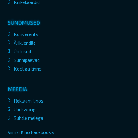
Kinkekaardid
SÜNDMUSED
Konverents
Ärikliendile
Üritused
Sünnipäevad
Kooliga kinno
MEEDIA
Reklaam kinos
Uudisvoog
Suhtle meiega
Viimsi Kino Facebookis