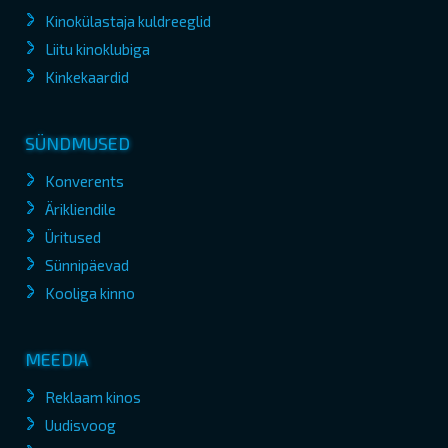
Kinokülastaja kuldreeglid
Liitu kinoklubiga
Kinkekaardid
SÜNDMUSED
Konverents
Ärikliendile
Üritused
Sünnipäevad
Kooliga kinno
MEEDIA
Reklaam kinos
Uudisvoog