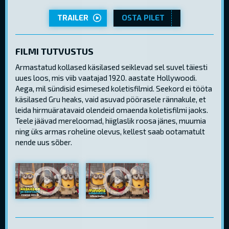
TRAILER
OSTA PILET
FILMI TUTVUSTUS
Armastatud kollased käsilased seiklevad sel suvel täiesti
uues loos, mis viib vaatajad 1920. aastate Hollywoodi.
Aega, mil sündisid esimesed koletisfilmid. Seekord ei tööta
käsilased Gru heaks, vaid asuvad pöörasele rännakule, et
leida hirmuäratavaid olendeid omaenda koletisfilmi jaoks.
Teele jäävad mereloomad, hiiglaslik roosa jänes, muumia
ning üks armas roheline olevus, kellest saab ootamatult
nende uus sõber.