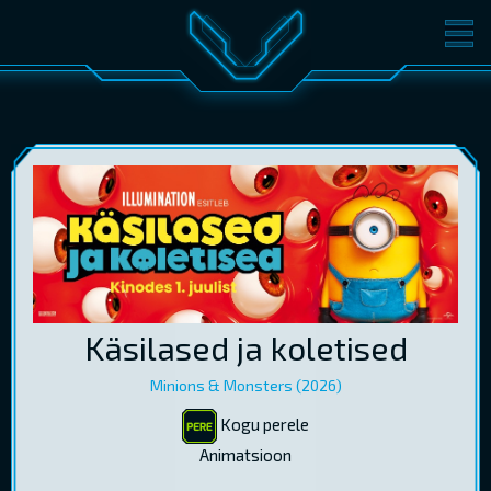
FILMID
PILETID
KINOST
SÜNDMUSED
KONVERENTS
V-KLUBI
KINKEKAARDID
LOGI SISSE
Käsilased ja koletised
EST
RUS
ENG
Minions & Monsters (2026)
Kogu perele
Animatsioon