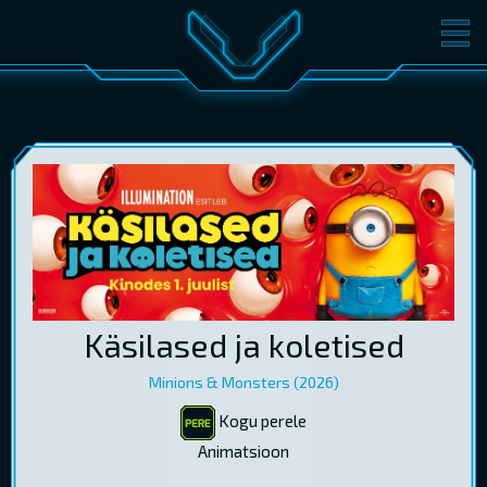
FILMID
PILETID
KINOST
SÜNDMUSED
KONVERENTS
V-KLUBI
KINKEKAARDID
LOGI SISSE
Käsilased ja koletised
EST
RUS
ENG
Minions & Monsters (2026)
Kogu perele
Animatsioon