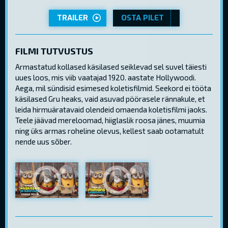
TRAILER
OSTA PILET
FILMI TUTVUSTUS
Armastatud kollased käsilased seiklevad sel suvel täiesti
uues loos, mis viib vaatajad 1920. aastate Hollywoodi.
Aega, mil sündisid esimesed koletisfilmid. Seekord ei tööta
käsilased Gru heaks, vaid asuvad pöörasele rännakule, et
leida hirmuäratavaid olendeid omaenda koletisfilmi jaoks.
Teele jäävad mereloomad, hiiglaslik roosa jänes, muumia
ning üks armas roheline olevus, kellest saab ootamatult
nende uus sõber.