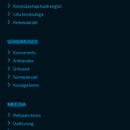
Kinokülastaja kuldreeglid
Liitu kinoklubiga
Kinkekaardid
SÜNDMUSED
Konverents
Ärikliendile
Üritused
Sünnipäevad
Kooliga kinno
MEEDIA
Reklaam kinos
Uudisvoog