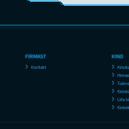
FIRMAST
KINO
Kontakt
Kinok
Hinna
Tuleva
Kinokü
Liitu 
Kinke