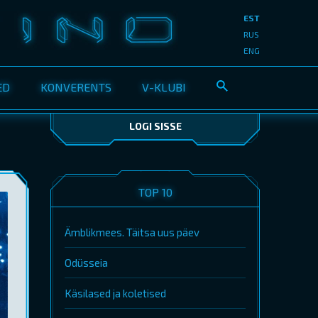
EST
RUS
ENG
ED
KONVERENTS
V-KLUBI
LOGI SISSE
TOP 10
Ämblikmees. Täitsa uus päev
Odüsseia
Käsilased ja koletised