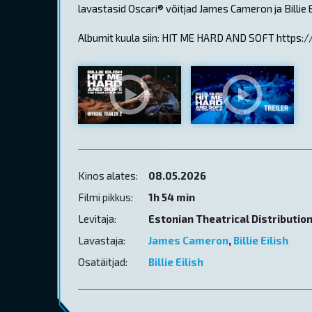
lavastasid Oscari® võitjad James Cameron ja Billie E
Albumit kuula siin: HIT ME HARD AND SOFT https://
Kinos alates:
08.05.2026
Filmi pikkus:
1h 54 min
Levitaja:
Estonian Theatrical Distributio
Lavastaja:
James Cameron
,
Billie Eilish
Osatäitjad:
Billie Eilish