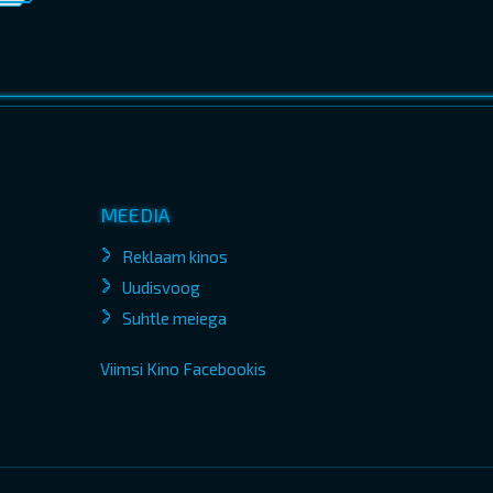
MEEDIA
Reklaam kinos
Uudisvoog
Suhtle meiega
Viimsi Kino Facebookis