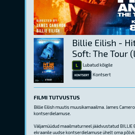
Billie Eilish - 
Soft: The Tour (
Lubatud kõigile
Kontsert
FILMI TUTVUSTUS
Billie Eilish muutis muusikamaailma. James Camero
kontserdielamuse.
Väljamüüdud maailmaturneel jäädvustatud BILLIE 
ekraanile uudse kontserdielamuse ühelt oma põlvko