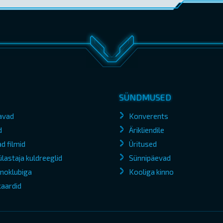
SÜNDMUSED
avad
Konverents
d
Ärikliendile
d filmid
Üritused
lastaja kuldreeglid
Sünnipäevad
kinoklubiga
Kooliga kinno
kaardid