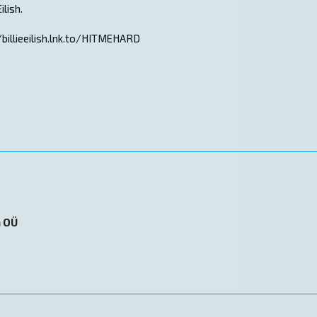
ilish.
billieeilish.lnk.to/HITMEHARD
n OÜ