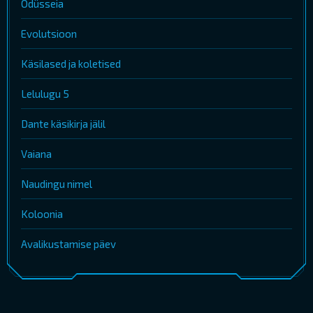
Odüsseia
Evolutsioon
Käsilased ja koletised
Lelulugu 5
Dante käsikirja jälil
Vaiana
Naudingu nimel
Koloonia
Avalikustamise päev