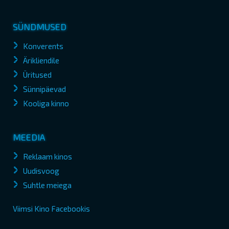
SÜNDMUSED
Konverents
Ärikliendile
Üritused
Sünnipäevad
Kooliga kinno
MEEDIA
Reklaam kinos
Uudisvoog
Suhtle meiega
Viimsi Kino Facebookis