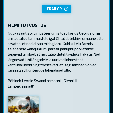
TRAILER
FILMI TUTVUSTUS
Nutikas uut sorti müsteeriumis loeb karjus George oma
armastatud lammastele igal õhtul detektiiviromaane ette,
arvates, et nad ei saa midagi aru. Kuid kui elu farmis
salapärase vahejuhtumi pärast pahupidi pööratakse,
taipavad lambad, et neil tuleb detektiivideks hakata. Nad
järgnevad juhtlõngadele ja uurivad inimestest
kahtlusaluseid ning tõestavad, et isegi lambad võivad
geniaalsed kuritegude lahendajad olla.
Põhineb Leonie Swanni romaanil „Glennkill.
Lambakriminull”