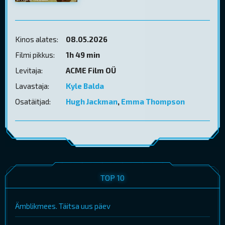
Kinos alates:
08.05.2026
Filmi pikkus:
1h 49 min
Levitaja:
ACME Film OÜ
Lavastaja:
Kyle Balda
Osatäitjad:
Hugh Jackman
,
Emma Thompson
TOP 10
Ämblikmees. Täitsa uus päev