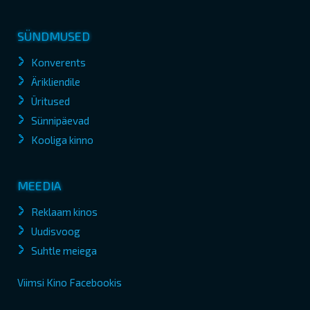
SÜNDMUSED
Konverents
Ärikliendile
Üritused
Sünnipäevad
Kooliga kinno
MEEDIA
Reklaam kinos
Uudisvoog
Suhtle meiega
Viimsi Kino Facebookis