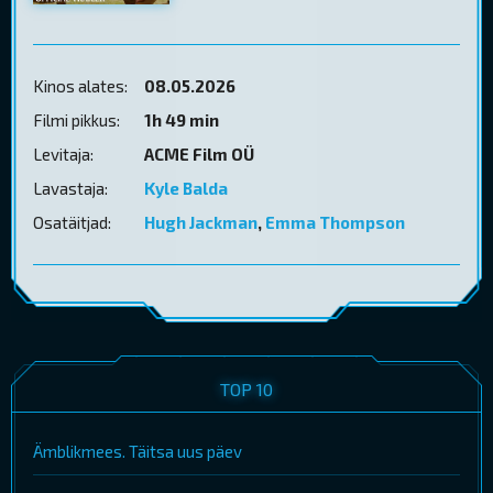
Kinos alates:
08.05.2026
Filmi pikkus:
1h 49 min
Levitaja:
ACME Film OÜ
Lavastaja:
Kyle Balda
Osatäitjad:
Hugh Jackman
,
Emma Thompson
TOP 10
Ämblikmees. Täitsa uus päev