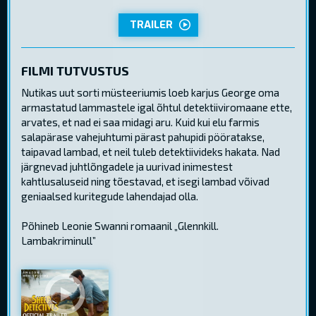
TRAILER
FILMI TUTVUSTUS
Nutikas uut sorti müsteeriumis loeb karjus George oma
armastatud lammastele igal õhtul detektiiviromaane ette,
arvates, et nad ei saa midagi aru. Kuid kui elu farmis
salapärase vahejuhtumi pärast pahupidi pööratakse,
taipavad lambad, et neil tuleb detektiivideks hakata. Nad
järgnevad juhtlõngadele ja uurivad inimestest
kahtlusaluseid ning tõestavad, et isegi lambad võivad
geniaalsed kuritegude lahendajad olla.
Põhineb Leonie Swanni romaanil „Glennkill.
Lambakriminull”