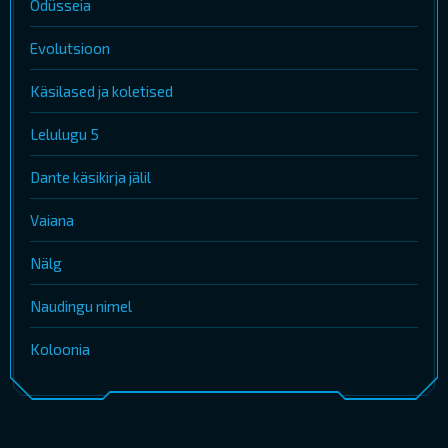
Odüsseia
Evolutsioon
Käsilased ja koletised
Lelulugu 5
Dante käsikirja jälil
Vaiana
Nälg
Naudingu nimel
Koloonia