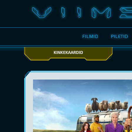
FILMID
PILETID
KINKEKAARDID