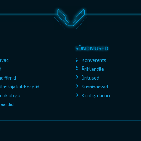
SÜNDMUSED
avad
Konverents
d
Ärikliendile
d filmid
Üritused
lastaja kuldreeglid
Sünnipäevad
kinoklubiga
Kooliga kinno
kaardid