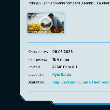
Põhineb Leonie Swanni romaanil „Glennkill. Lambakr
Kinos alates:
08.05.2026
Filmi pikkus:
1h 49 min
Levitaja:
ACME Film OÜ
Lavastaja:
Kyle Balda
Osatäitjad:
Hugh Jackman
,
Emma Thompso