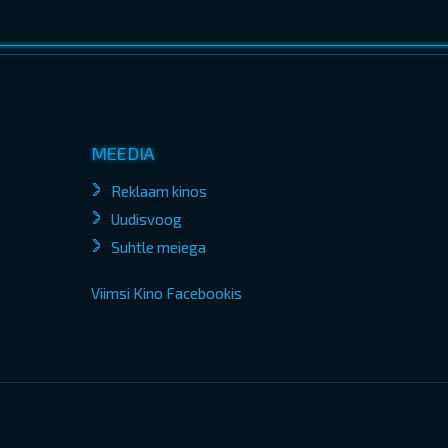
MEEDIA
Reklaam kinos
Uudisvoog
Suhtle meiega
Viimsi Kino Facebookis