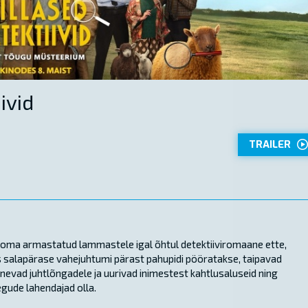
ivid
TRAILER
 oma armastatud lammastele igal õhtul detektiiviromaane ette,
mis salapärase vahejuhtumi pärast pahupidi pööratakse, taipavad
rgnevad juhtlõngadele ja uurivad inimestest kahtlusaluseid ning
egude lahendajad olla.