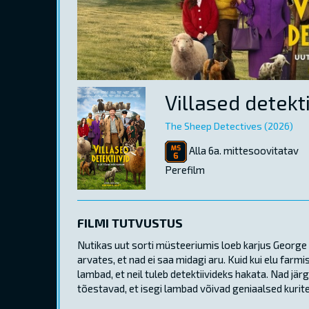
Villased detekti
The Sheep Detectives (2026)
Alla 6a. mittesoovitatav
Perefilm
FILMI TUTVUSTUS
Nutikas uut sorti müsteeriumis loeb karjus George
arvates, et nad ei saa midagi aru. Kuid kui elu far
lambad, et neil tuleb detektiivideks hakata. Nad jä
tõestavad, et isegi lambad võivad geniaalsed kurit