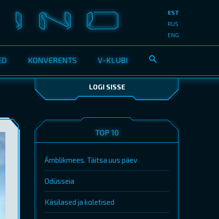
EST
RUS
ENG
ED
KONVERENTS
V-KLUBI
LOGI SISSE
TOP 10
Ämblikmees. Täitsa uus päev
Odüsseia
Käsilased ja koletised