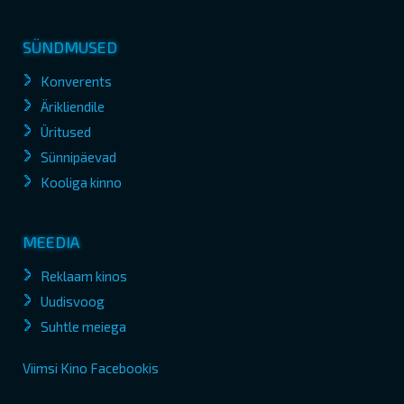
SÜNDMUSED
Konverents
Ärikliendile
Üritused
Sünnipäevad
Kooliga kinno
MEEDIA
Reklaam kinos
Uudisvoog
Suhtle meiega
Viimsi Kino Facebookis