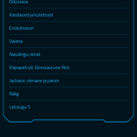
Odüsseia
Käsilased ja koletised
Evolutsioon
Vaiana
Naudingu nimel
Käpapatrull: Dinosauruse film
Jackass: viimane ja parim
Nälg
Lelulugu 5