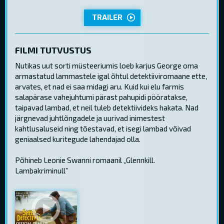
TRAILER
FILMI TUTVUSTUS
Nutikas uut sorti müsteeriumis loeb karjus George oma
armastatud lammastele igal õhtul detektiiviromaane ette,
arvates, et nad ei saa midagi aru. Kuid kui elu farmis
salapärase vahejuhtumi pärast pahupidi pööratakse,
taipavad lambad, et neil tuleb detektiivideks hakata. Nad
järgnevad juhtlõngadele ja uurivad inimestest
kahtlusaluseid ning tõestavad, et isegi lambad võivad
geniaalsed kuritegude lahendajad olla.
Põhineb Leonie Swanni romaanil „Glennkill.
Lambakriminull”