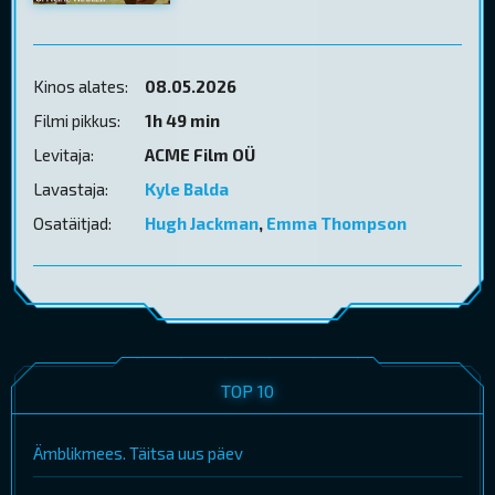
Kinos alates:
08.05.2026
Filmi pikkus:
1h 49 min
Levitaja:
ACME Film OÜ
Lavastaja:
Kyle Balda
Osatäitjad:
Hugh Jackman
,
Emma Thompson
TOP 10
Ämblikmees. Täitsa uus päev