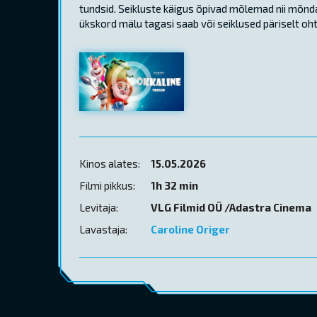
tundsid. Seikluste käigus õpivad mõlemad nii mõndag
ükskord mälu tagasi saab või seiklused päriselt o
Kinos alates:
15.05.2026
Filmi pikkus:
1h 32 min
Levitaja:
VLG Filmid OÜ /Adastra Cinema
Lavastaja:
Caroline Origer