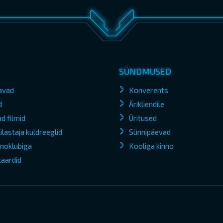
SÜNDMUSED
avad
Konverents
d
Ärikliendile
d filmid
Üritused
lastaja kuldreeglid
Sünnipäevad
kinoklubiga
Kooliga kinno
kaardid