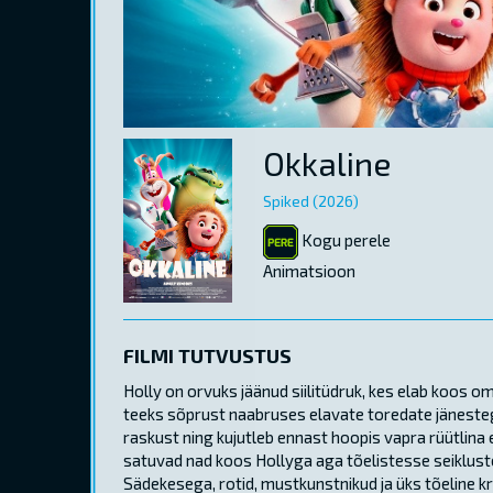
Okkaline
Spiked (2026)
Kogu perele
Animatsioon
FILMI TUTVUSTUS
Holly on orvuks jäänud siilitüdruk, kes elab koos 
teeks sõprust naabruses elavate toredate jäneste
raskust ning kujutleb ennast hoopis vapra rüütlina
satuvad nad koos Hollyga aga tõelistesse seikluste
Sädekesega, rotid, mustkunstnikud ja üks tõeline kr