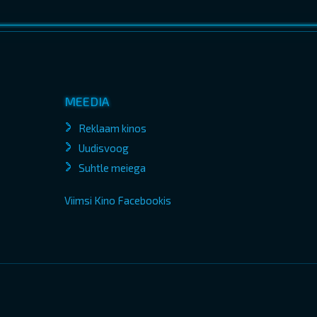
MEEDIA
Reklaam kinos
Uudisvoog
Suhtle meiega
Viimsi Kino Facebookis