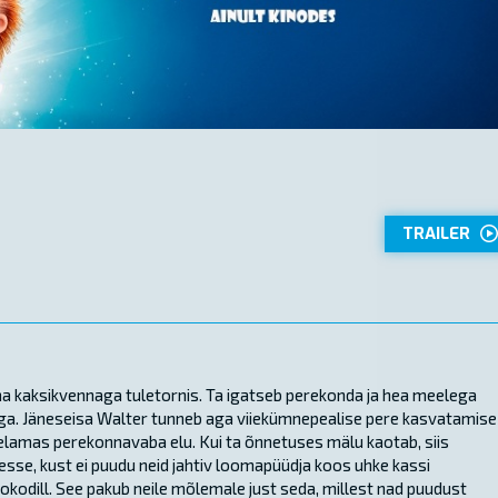
TRAILER
oma kaksikvennaga tuletornis. Ta igatseb perekonda ja hea meelega
ga. Jäneseisa Walter tunneb aga viiekümnepealise pere kasvatamise
 elamas perekonnavaba elu. Kui ta õnnetuses mälu kaotab, siis
sse, kust ei puudu neid jahtiv loomapüüdja koos uhke kassi
okodill. See pakub neile mõlemale just seda, millest nad puudust