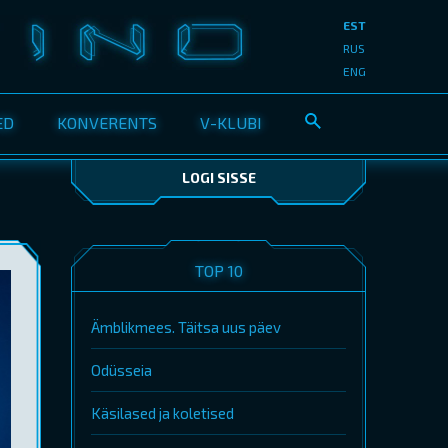
EST
RUS
ENG
ED
KONVERENTS
V-KLUBI
LOGI SISSE
TOP 10
Ämblikmees. Täitsa uus päev
Odüsseia
Käsilased ja koletised