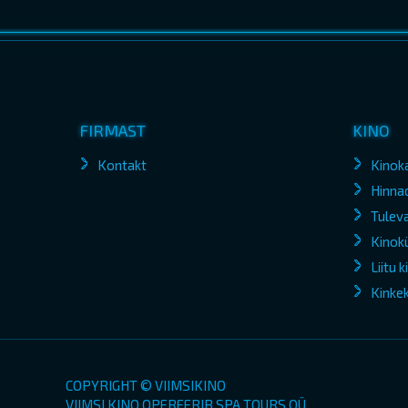
FIRMAST
KINO
Kontakt
Kinok
Hinna
Tuleva
Kinokü
Liitu 
Kinke
COPYRIGHT © VIIMSIKINO
VIIMSI KINO OPEREERIB SPA TOURS OÜ