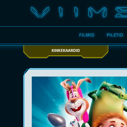
FILMID
PILETID
KINKEKAARDID