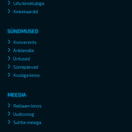
Liitu kinoklubiga
Kinkekaardid
SÜNDMUSED
Konverents
Ärikliendile
Üritused
Sünnipäevad
Kooliga kinno
MEEDIA
Reklaam kinos
Uudisvoog
Suhtle meiega