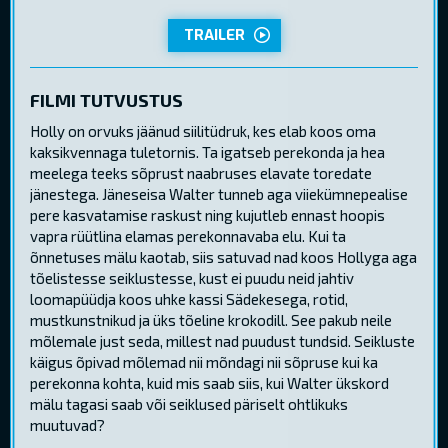
TRAILER
FILMI TUTVUSTUS
Holly on orvuks jäänud siilitüdruk, kes elab koos oma
kaksikvennaga tuletornis. Ta igatseb perekonda ja hea
meelega teeks sõprust naabruses elavate toredate
jänestega. Jäneseisa Walter tunneb aga viiekümnepealise
pere kasvatamise raskust ning kujutleb ennast hoopis
vapra rüütlina elamas perekonnavaba elu. Kui ta
õnnetuses mälu kaotab, siis satuvad nad koos Hollyga aga
tõelistesse seiklustesse, kust ei puudu neid jahtiv
loomapüüdja koos uhke kassi Sädekesega, rotid,
mustkunstnikud ja üks tõeline krokodill. See pakub neile
mõlemale just seda, millest nad puudust tundsid. Seikluste
käigus õpivad mõlemad nii mõndagi nii sõpruse kui ka
perekonna kohta, kuid mis saab siis, kui Walter ükskord
mälu tagasi saab või seiklused päriselt ohtlikuks
muutuvad?