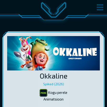
FILMID
PILETID
KINOST
SÜNDMUSED
KONVERENTS
V-KLUBI
KINKEKAARDID
LOGI SISSE
Okkaline
EST
RUS
ENG
Spiked (2026)
Kogu perele
Animatsioon