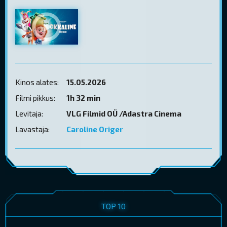
Kinos alates:
15.05.2026
Filmi pikkus:
1h 32 min
Levitaja:
VLG Filmid OÜ /Adastra Cinema
Lavastaja:
Caroline Origer
TOP 10