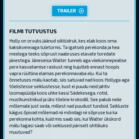
TRAILER
FILMI TUTVUSTUS
Holly on orvuks jäänud siilitüdruk, kes elab koos oma
kaksikvennaga tuletornis. Ta igatseb perekonda ja hea
meelega teeks sõprust naabruses elavate toredate
jänestega. Jäneseisa Walter tunneb aga viiekümnepealise
pere kasvatamise raskust ning kujutleb ennast hoopis
vapra rüütlina elamas perekonnavaba elu. Kui ta
õnnetuses mälu kaotab, siis satuvad nad koos Hollyga aga
tõelistesse seiklustesse, kust ei puudu neid jahtiv
loomapüüdja koos uhke kassi Sädekesega, rotid,
mustkunstnikud ja üks tõeline krokodill. See pakub neile
mõlemale just seda, millest nad puudust tundsid. Seikluste
käigus õpivad mõlemad nii mõndagi nii sõpruse kui ka
perekonna kohta, kuid mis saab siis, kui Walter ükskord
mälu tagasi saab või seiklused päriselt ohtlikuks
muutuvad?