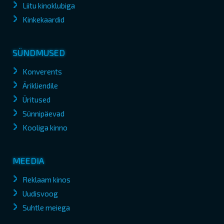
Liitu kinoklubiga
Kinkekaardid
SÜNDMUSED
Konverents
Ärikliendile
Üritused
Sünnipäevad
Kooliga kinno
MEEDIA
Reklaam kinos
Uudisvoog
Suhtle meiega