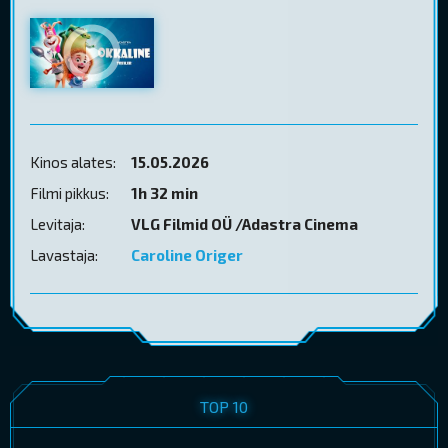
Kinos alates:
15.05.2026
Filmi pikkus:
1h 32 min
Levitaja:
VLG Filmid OÜ /Adastra Cinema
Lavastaja:
Caroline Origer
TOP 10