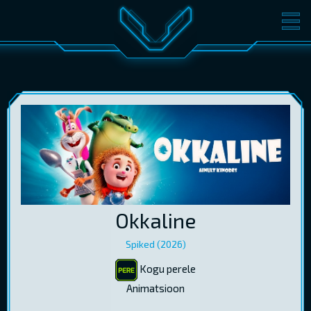
FILMID
PILETID
KINOST
SÜNDMUSED
KONVERENTS
V-KLUBI
KINKEKAARDID
LOGI SISSE
Okkaline
EST
RUS
ENG
Spiked (2026)
Kogu perele
Animatsioon