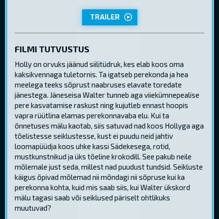
TRAILER
FILMI TUTVUSTUS
Holly on orvuks jäänud siilitüdruk, kes elab koos oma
kaksikvennaga tuletornis. Ta igatseb perekonda ja hea
meelega teeks sõprust naabruses elavate toredate
jänestega. Jäneseisa Walter tunneb aga viiekümnepealise
pere kasvatamise raskust ning kujutleb ennast hoopis
vapra rüütlina elamas perekonnavaba elu. Kui ta
õnnetuses mälu kaotab, siis satuvad nad koos Hollyga aga
tõelistesse seiklustesse, kust ei puudu neid jahtiv
loomapüüdja koos uhke kassi Sädekesega, rotid,
mustkunstnikud ja üks tõeline krokodill. See pakub neile
mõlemale just seda, millest nad puudust tundsid. Seikluste
käigus õpivad mõlemad nii mõndagi nii sõpruse kui ka
perekonna kohta, kuid mis saab siis, kui Walter ükskord
mälu tagasi saab või seiklused päriselt ohtlikuks
muutuvad?