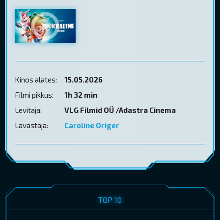
Kinos alates:
15.05.2026
Filmi pikkus:
1h 32 min
Levitaja:
VLG Filmid OÜ /Adastra Cinema
Lavastaja:
Caroline Origer
TOP 10