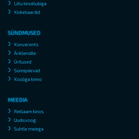
Liitu kinoklubiga
Kinkekaardid
SÜNDMUSED
Konverents
Ärikliendile
Üritused
Sünnipäevad
Kooliga kinno
MEEDIA
Reklaam kinos
Uudisvoog
Suhtle meiega