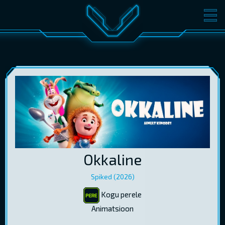
FILMID
PILETID
KINOST
SÜNDMUSED
KONVERENTS
V-KLUBI
KINKEKAARDID
LOGI SISSE
Okkaline
EST
RUS
ENG
Spiked (2026)
Kogu perele
Animatsioon