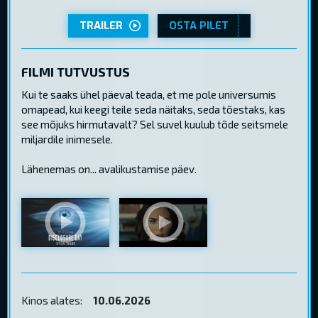
TRAILER
OSTA PILET
FILMI TUTVUSTUS
Kui te saaks ühel päeval teada, et me pole universumis
omapead, kui keegi teile seda näitaks, seda tõestaks, kas
see mõjuks hirmutavalt? Sel suvel kuulub tõde seitsmele
miljardile inimesele.
Lähenemas on... avalikustamise päev.
Kinos alates:
10.06.2026