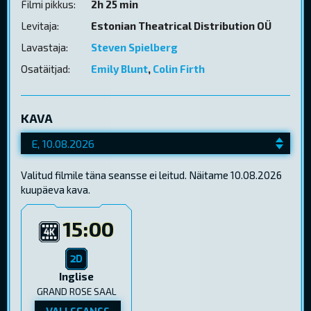
Filmi pikkus:
2h 25 min
Levitaja:
Estonian Theatrical Distribution OÜ
Lavastaja:
Steven Spielberg
Osatäitjad:
Emily Blunt
,
Colin Firth
KAVA
Valitud filmile täna seansse ei leitud. Näitame 10.08.2026
kuupäeva kava.
15:00
Inglise
GRAND ROSE SAAL