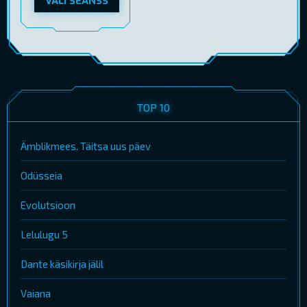
VALI SEANSS
TOP 10
Ämblikmees. Täitsa uus päev
Odüsseia
Evolutsioon
Lelulugu 5
Dante käsikirja jälil
Vaiana