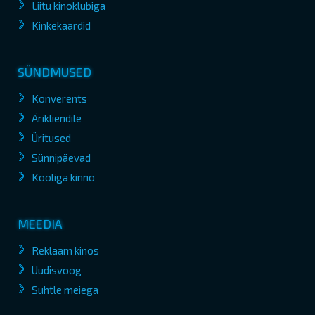
Liitu kinoklubiga
Kinkekaardid
SÜNDMUSED
Konverents
Ärikliendile
Üritused
Sünnipäevad
Kooliga kinno
MEEDIA
Reklaam kinos
Uudisvoog
Suhtle meiega