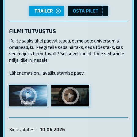
TRAILER
OSTA PILET
FILMI TUTVUSTUS
Kui te saaks ühel päeval teada, et me pole universumis
omapead, kui keegi teile seda näitaks, seda tõestaks, kas
see mõjuks hirmutavalt? Sel suvel kuulub tõde seitsmele
miljardile inimesele.
Lähenemas on... avalikustamise päev.
Kinos alates:
10.06.2026